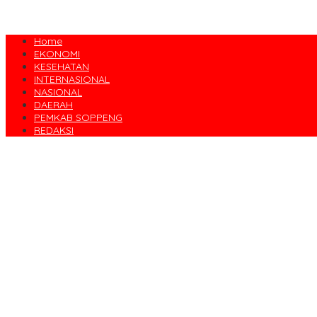
Home
EKONOMI
KESEHATAN
INTERNASIONAL
NASIONAL
DAERAH
PEMKAB SOPPENG
REDAKSI