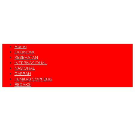
Home
EKONOMI
KESEHATAN
INTERNASIONAL
NASIONAL
DAERAH
PEMKAB SOPPENG
REDAKSI