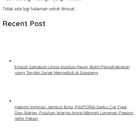
Tidak ada lagi halaman untuk dimuat.
Recent Post
Empat Sahabat Lintas Institusi Reuni, Bukti Persahabatan
yang Terjalin Sejak Mengabdi di Soppeng
Heboh! Imigrasi Jemput Bola, PASPORIA Serbu Car Free
Day Sidrap, Puluhan Warga Antre Nikmati Layanan Paspor
Akhir Pekan