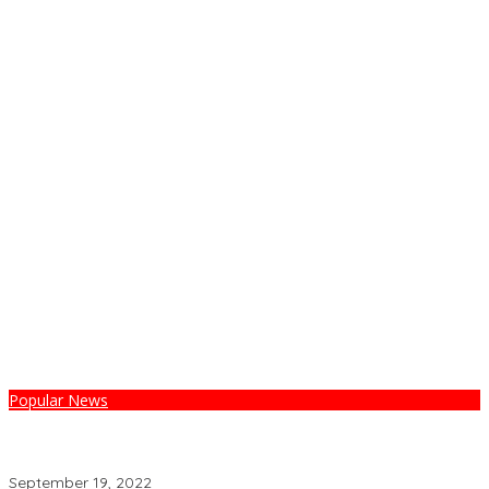
Popular News
PENANDATANGANAN PKS KEJAKSAAN NEGERI WATANSOPPENG
DENGAN BADAN PENGELOLAAN KEUANGAN DAN PENDAPATAN
DAERAH KABUPATEN SOPPENG
September 19, 2022