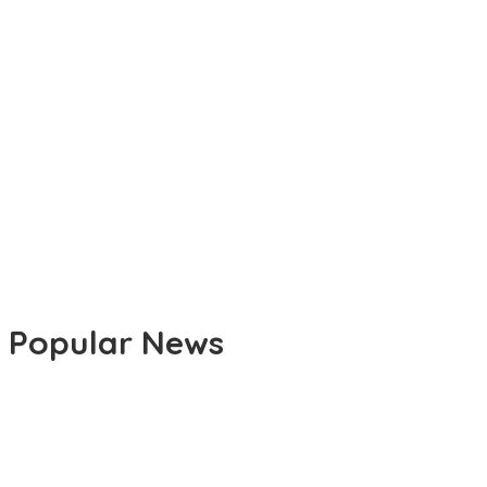
Pelepasan Kontingen PGRI Soppeng Menuju Porseni 2026,
Bupati: Junjung Sportivitas dan Harumkan Nama Bumi
Latemmamala
Bupati Soppeng Beri Kebijakan Guru Bekerja dari Rumah Saat
Libur Sekolah, Tetap Jalankan Tugas ASN
Popular News