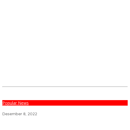
Popular News
Desa Ganra Raih Penghargaan Keterbukaan Informasi Publik
Desember 8, 2022