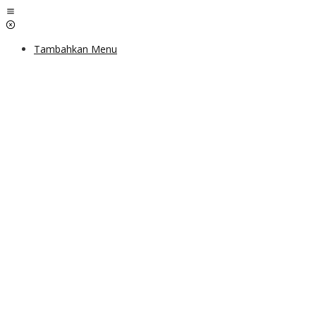
Lewati
ke
konten
Tambahkan Menu