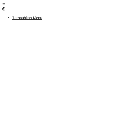
Lewati
ke
konten
Tambahkan Menu