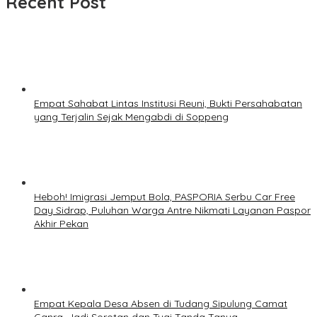
Recent Post
Empat Sahabat Lintas Institusi Reuni, Bukti Persahabatan
yang Terjalin Sejak Mengabdi di Soppeng
Heboh! Imigrasi Jemput Bola, PASPORIA Serbu Car Free
Day Sidrap, Puluhan Warga Antre Nikmati Layanan Paspor
Akhir Pekan
Empat Kepala Desa Absen di Tudang Sipulung Camat