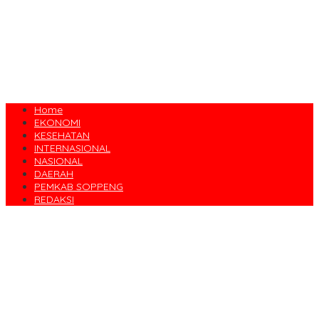
Home
EKONOMI
KESEHATAN
INTERNASIONAL
NASIONAL
DAERAH
PEMKAB SOPPENG
REDAKSI