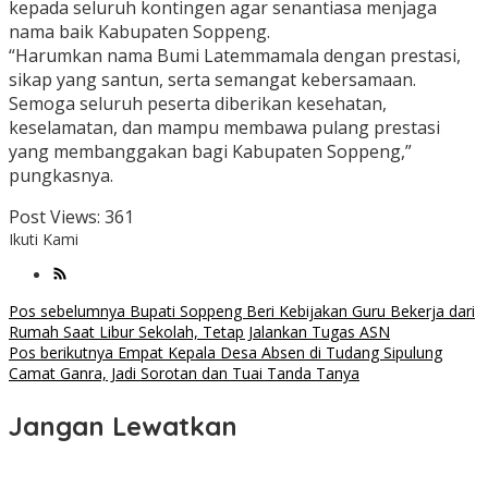
kepada seluruh kontingen agar senantiasa menjaga
nama baik Kabupaten Soppeng.
“Harumkan nama Bumi Latemmamala dengan prestasi,
sikap yang santun, serta semangat kebersamaan.
Semoga seluruh peserta diberikan kesehatan,
keselamatan, dan mampu membawa pulang prestasi
yang membanggakan bagi Kabupaten Soppeng,”
pungkasnya.
Post Views:
361
Ikuti Kami
Navigasi
Pos sebelumnya
Bupati Soppeng Beri Kebijakan Guru Bekerja dari
Rumah Saat Libur Sekolah, Tetap Jalankan Tugas ASN
pos
Pos berikutnya
Empat Kepala Desa Absen di Tudang Sipulung
Camat Ganra, Jadi Sorotan dan Tuai Tanda Tanya
Jangan Lewatkan