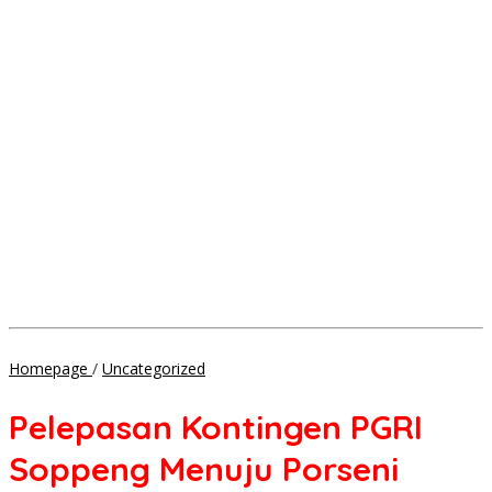
Pelepasan
Homepage
/
Uncategorized
Kontingen
PGRI
Pelepasan Kontingen PGRI
Soppeng
Menuju
Soppeng Menuju Porseni
Porseni