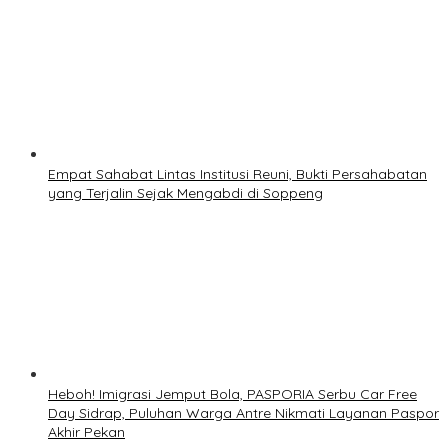
Empat Sahabat Lintas Institusi Reuni, Bukti Persahabatan
yang Terjalin Sejak Mengabdi di Soppeng
Heboh! Imigrasi Jemput Bola, PASPORIA Serbu Car Free
Day Sidrap, Puluhan Warga Antre Nikmati Layanan Paspor
Akhir Pekan