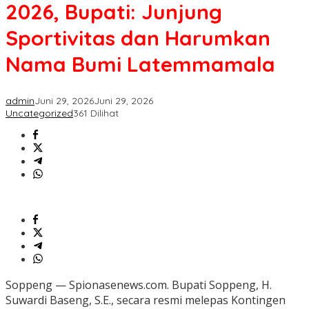
2026,
2026, Bupati: Junjung
Bupati:
Junjung
Sportivitas dan Harumkan
Sportivitas
dan
Nama Bumi Latemmamala
Harumkan
Nama
Bumi
admin
Juni 29, 2026
Juni 29, 2026
Latemmamala
Uncategorized
361 Dilihat
Soppeng — Spionasenews.com. Bupati Soppeng, H.
Suwardi Baseng, S.E., secara resmi melepas Kontingen