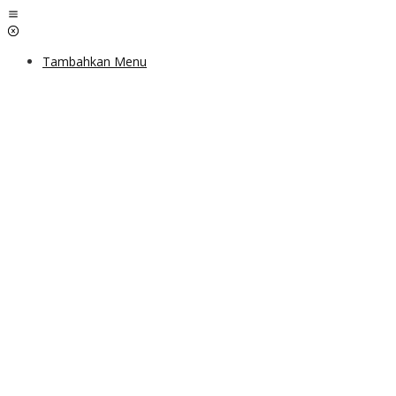
Lewati
ke
konten
Tambahkan Menu