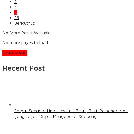
2
3
…
99
Berikutnya
No More Posts Available.
No more pages to load.
View More
Recent Post
Empat Sahabat Lintas Institusi Reuni, Bukti Persahabatan
yang Terjalin Sejak Mengabdi di Soppeng