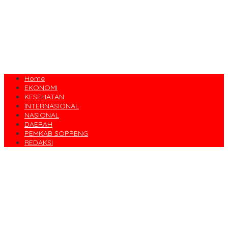
Home
EKONOMI
KESEHATAN
INTERNASIONAL
NASIONAL
DAERAH
PEMKAB SOPPENG
REDAKSI