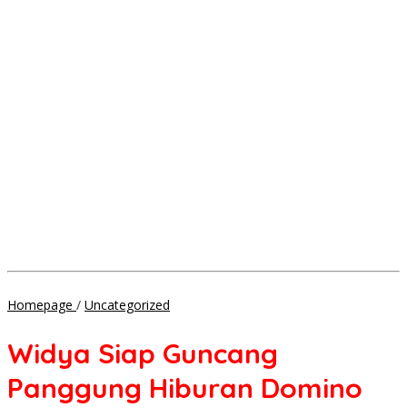
Widya
Homepage
/
Uncategorized
Siap
Guncang
Widya Siap Guncang
Panggung
Hiburan
Panggung Hiburan Domino
Domino