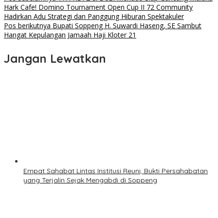
Navigasi
Hark Cafe! Domino Tournament Open Cup II 72 Community
pos
Hadirkan Adu Strategi dan Panggung Hiburan Spektakuler
Pos berikutnya
Bupati Soppeng H. Suwardi Haseng, SE Sambut
Hangat Kepulangan Jamaah Haji Kloter 21
Jangan Lewatkan
Empat Sahabat Lintas Institusi Reuni, Bukti Persahabatan
yang Terjalin Sejak Mengabdi di Soppeng