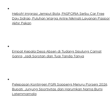
Heboh! Imigrasi Jemput Bola, PASPORIA Serbu Car Free
Day Sidrap, Puluhan Warga Antre Nikmati Layanan Paspor
Akhir Pekan
Empat Kepala Desa Absen di Tudang Sipulung Camat
Ganra, Jadi Sorotan dan Tuai Tanda Tanya
Pelepasan Kontingen PGRI Soppeng Menuju Porseni 2026,
Bupati: Junjung Sportivitas dan Harumkan Nama Bumi
Latemmamala