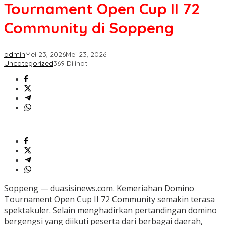
Tournament
Tournament Open Cup II 72
Open
Cup
Community di Soppeng
II
72
Community
admin
Mei 23, 2026
Mei 23, 2026
di
Uncategorized
369 Dilihat
Soppeng
Soppeng — duasisinews.com. Kemeriahan Domino
Tournament Open Cup II 72 Community semakin terasa
spektakuler. Selain menghadirkan pertandingan domino
bergengsi yang diikuti peserta dari berbagai daerah,