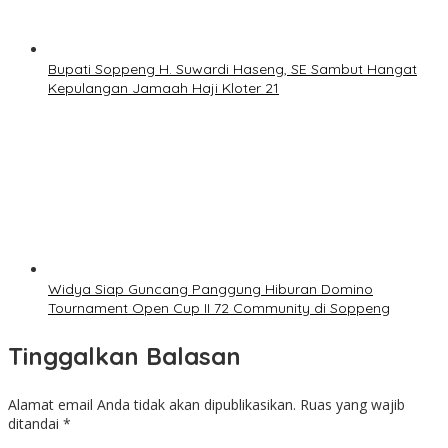
Bupati Soppeng H. Suwardi Haseng, SE Sambut Hangat
Kepulangan Jamaah Haji Kloter 21
Widya Siap Guncang Panggung Hiburan Domino
Tournament Open Cup II 72 Community di Soppeng
Tinggalkan Balasan
Alamat email Anda tidak akan dipublikasikan.
Ruas yang wajib
ditandai
*