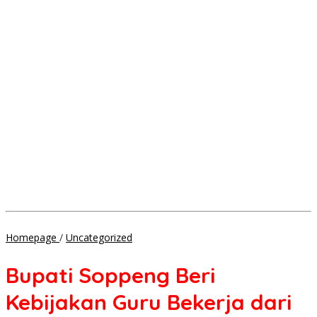
Bupati
Homepage
/
Uncategorized
Soppeng
Beri
Bupati Soppeng Beri
Kebijakan
Guru
Kebijakan Guru Bekerja dari
Bekerja