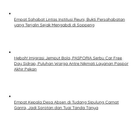
Empat Sahabat Lintas Institusi Reuni, Bukti Persahabatan
yang Terjalin Sejak Mengabdi di Soppeng
Heboh! Imigrasi Jemput Bola, PASPORIA Serbu Car Free
Day Sidrap, Puluhan Warga Antre Nikmati Layanan Paspor
Akhir Pekan
Empat Kepala Desa Absen di Tudang Sipulung Camat
Ganra, Jadi Sorotan dan Tuai Tanda Tanya