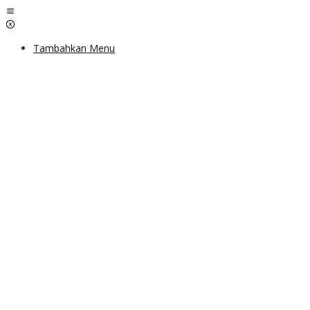
Lewati
ke
konten
Tambahkan Menu