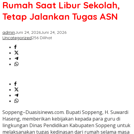
dari
Rumah Saat Libur Sekolah,
Rumah
Saat
Tetap Jalankan Tugas ASN
Libur
Sekolah,
Tetap
admin
Juni 24, 2026
Juni 24, 2026
Jalankan
Uncategorized
256 Dilihat
Tugas
ASN
Soppeng–Duasisinews.com. Bupati Soppeng, H. Suwardi
Haseng, memberikan kebijakan kepada para guru di
lingkungan Dinas Pendidikan Kabupaten Soppeng untuk
melaksanakan tugas kedinasan dari rumah selama masa