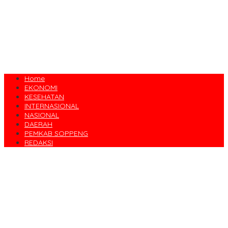
Home
EKONOMI
KESEHATAN
INTERNASIONAL
NASIONAL
DAERAH
PEMKAB SOPPENG
REDAKSI