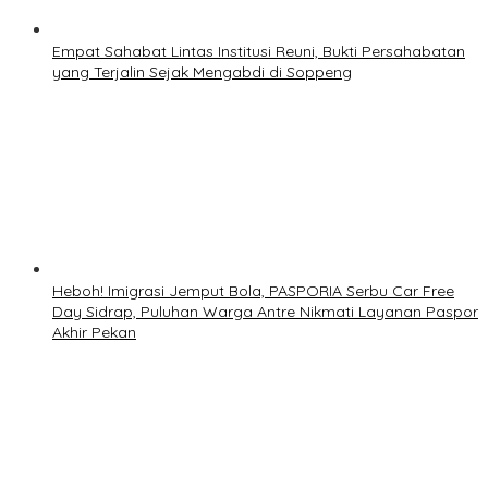
Empat Sahabat Lintas Institusi Reuni, Bukti Persahabatan
yang Terjalin Sejak Mengabdi di Soppeng
Heboh! Imigrasi Jemput Bola, PASPORIA Serbu Car Free
Day Sidrap, Puluhan Warga Antre Nikmati Layanan Paspor
Akhir Pekan