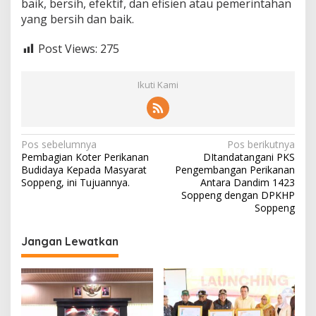
baik, bersih, efektif, dan efisien atau pemerintahan
yang bersih dan baik.
Post Views:
275
Ikuti Kami
Navigasi
Pos sebelumnya
Pos berikutnya
Pembagian Koter Perikanan
DItandatangani PKS
pos
Budidaya Kepada Masyarat
Pengembangan Perikanan
Soppeng, ini Tujuannya.
Antara Dandim 1423
Soppeng dengan DPKHP
Soppeng
Jangan Lewatkan