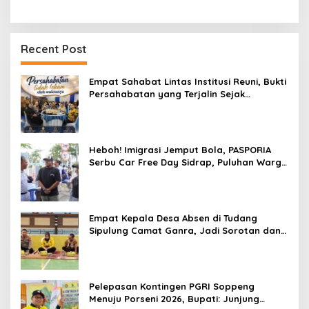
Recent Post
Empat Sahabat Lintas Institusi Reuni, Bukti
Persahabatan yang Terjalin Sejak
Mengabdi di Soppeng
Heboh! Imigrasi Jemput Bola, PASPORIA
Serbu Car Free Day Sidrap, Puluhan Warga
Antre Nikmati Layanan Paspor Akhir Pekan
Empat Kepala Desa Absen di Tudang
Sipulung Camat Ganra, Jadi Sorotan dan
Tuai Tanda Tanya
Pelepasan Kontingen PGRI Soppeng
Menuju Porseni 2026, Bupati: Junjung