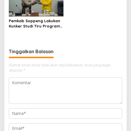
Pemkab Soppeng Lakukan
Kunker Studi Tiru Program
Sekolah Penggerak di
Yogyakarta
Tinggalkan Balasan
Alamat email Anda tidak akan dipublikasikan.
Ruas yang wajib
ditandai
*