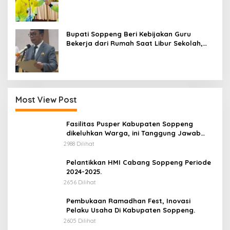
Sportivitas dan Harumkan Nama Bumi
Latemmamala
Bupati Soppeng Beri Kebijakan Guru
Bekerja dari Rumah Saat Libur Sekolah,
Tetap Jalankan Tugas ASN
Most View Post
Fasilitas Pusper Kabupaten Soppeng
dikeluhkan Warga, ini Tanggung Jawab
Siapa.
2988 Dilihat
Pelantikkan HMI Cabang Soppeng Periode
2024-2025.
2656 Dilihat
Pembukaan Ramadhan Fest, Inovasi
Pelaku Usaha Di Kabupaten Soppeng.
2605 Dilihat