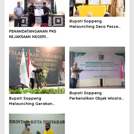
Bupati Soppeng
Melaunching Desa Pesse
PENANDATANGANAN PKS
Sebagai Desa Percontohan
KEJAKSAAN NEGERI
Cantik (Cinta Statistik)
WATANSOPPENG DENGAN
Tahun 2022
BADAN PENGELOLAAN
KEUANGAN DAN PENDAPATAN
DAERAH KABUPATEN
SOPPENG
Bupati Soppeng
Perkenalkan Objek Wisata
Bupati Soppeng
ke KAHMI Saat Membuka
Melaunching Gerakan
Acara Musyawarah Daerah
Sejuta Batu Bata
II
Pembangunan Kampus II
PPTQ Al Imam Hafizh
Kab.Soppeng