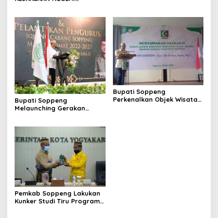
Tahun 2022
WATANSOPPENG DENGAN
BADAN PENGELOLAAN
KEUANGAN DAN PENDAPATAN
DAERAH KABUPATEN
SOPPENG
Bupati Soppeng
Perkenalkan Objek Wisata
Bupati Soppeng
ke KAHMI Saat Membuka
Melaunching Gerakan
Acara Musyawarah Daerah
Sejuta Batu Bata
II
Pembangunan Kampus II
PPTQ Al Imam Hafizh
Kab.Soppeng
Pemkab Soppeng Lakukan
Kunker Studi Tiru Program
Sekolah Penggerak di
Yogyakarta