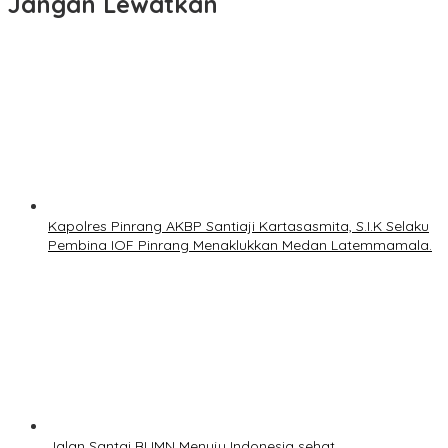
Jangan Lewatkan
Kapolres Pinrang AKBP Santiaji Kartasasmita, S.I.K Selaku
Pembina IOF Pinrang Menaklukkan Medan Latemmamala.
Jalan Santai BUMN Menuju Indonesia sehat