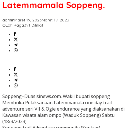
Adventure
Latemmamala Soppeng.
Latemmamala
Soppeng.
admin
Maret 19, 2023
Maret 19, 2023
OLah Raga
391 Dilihat
Soppeng–Duasisinews.com. Wakil bupati soppeng
Membuka Pelaksanaan Latemmamala one day trail
adventure seri VII & Ogie endurance yang diaksanakan di
Kawasan wisata alam ompo (Waduk Soppeng) Sabtu
(18/3/2023)
Soppeng trail Adventure community (Sontrac)