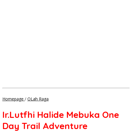
Ir.Lutfhi
Homepage
/
OLah Raga
Halide
Mebuka
Ir.Lutfhi Halide Mebuka One
One
Day
Day Trail Adventure
Trail