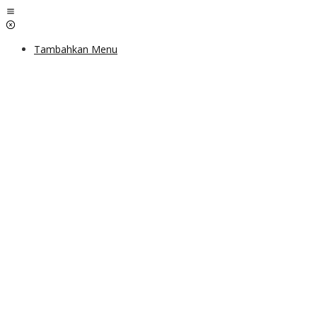
Lewati
ke
konten
Tambahkan Menu