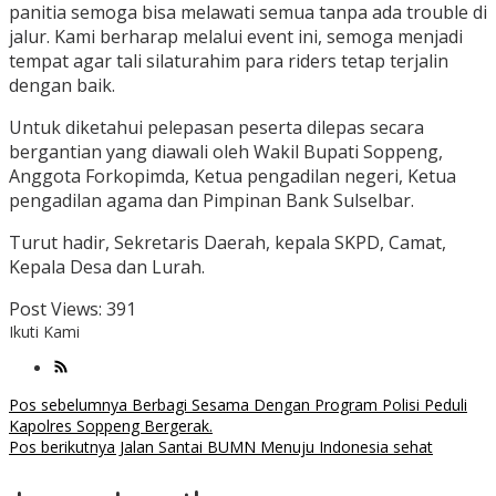
panitia semoga bisa melawati semua tanpa ada trouble di
jalur. Kami berharap melalui event ini, semoga menjadi
tempat agar tali silaturahim para riders tetap terjalin
dengan baik.
Untuk diketahui pelepasan peserta dilepas secara
bergantian yang diawali oleh Wakil Bupati Soppeng,
Anggota Forkopimda, Ketua pengadilan negeri, Ketua
pengadilan agama dan Pimpinan Bank Sulselbar.
Turut hadir, Sekretaris Daerah, kepala SKPD, Camat,
Kepala Desa dan Lurah.
Post Views:
391
Ikuti Kami
Navigasi
Pos sebelumnya
Berbagi Sesama Dengan Program Polisi Peduli
Kapolres Soppeng Bergerak.
pos
Pos berikutnya
Jalan Santai BUMN Menuju Indonesia sehat