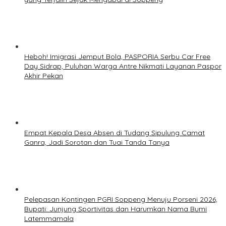
Heboh! Imigrasi Jemput Bola, PASPORIA Serbu Car Free
Day Sidrap, Puluhan Warga Antre Nikmati Layanan Paspor
Akhir Pekan
Empat Kepala Desa Absen di Tudang Sipulung Camat
Ganra, Jadi Sorotan dan Tuai Tanda Tanya
Pelepasan Kontingen PGRI Soppeng Menuju Porseni 2026,
Bupati: Junjung Sportivitas dan Harumkan Nama Bumi
Latemmamala