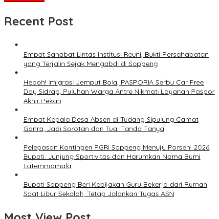
Recent Post
Empat Sahabat Lintas Institusi Reuni, Bukti Persahabatan
yang Terjalin Sejak Mengabdi di Soppeng
Heboh! Imigrasi Jemput Bola, PASPORIA Serbu Car Free
Day Sidrap, Puluhan Warga Antre Nikmati Layanan Paspor
Akhir Pekan
Empat Kepala Desa Absen di Tudang Sipulung Camat
Ganra, Jadi Sorotan dan Tuai Tanda Tanya
Pelepasan Kontingen PGRI Soppeng Menuju Porseni 2026,
Bupati: Junjung Sportivitas dan Harumkan Nama Bumi
Latemmamala
Bupati Soppeng Beri Kebijakan Guru Bekerja dari Rumah
Saat Libur Sekolah, Tetap Jalankan Tugas ASN
Most View Post