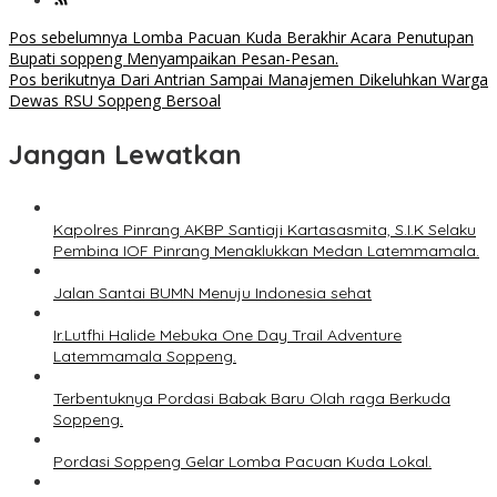
Navigasi
Pos sebelumnya
Lomba Pacuan Kuda Berakhir Acara Penutupan
Bupati soppeng Menyampaikan Pesan-Pesan.
pos
Pos berikutnya
Dari Antrian Sampai Manajemen Dikeluhkan Warga
Dewas RSU Soppeng Bersoal
Jangan Lewatkan
Kapolres Pinrang AKBP Santiaji Kartasasmita, S.I.K Selaku
Pembina IOF Pinrang Menaklukkan Medan Latemmamala.
Jalan Santai BUMN Menuju Indonesia sehat
Ir.Lutfhi Halide Mebuka One Day Trail Adventure
Latemmamala Soppeng.
Terbentuknya Pordasi Babak Baru Olah raga Berkuda
Soppeng.
Pordasi Soppeng Gelar Lomba Pacuan Kuda Lokal.