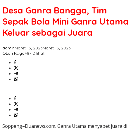
Bangga,
Desa Ganra Bangga, Tim
Tim
Sepak
Sepak Bola Mini Ganra Utama
Bola
Mini
Keluar sebagai Juara
Ganra
Utama
Keluar
admin
Maret 13, 2023
Maret 13, 2023
sebagai
OLah Raga
487 Dilihat
Juara
Soppeng–Duanews.com. Ganra Utama menyabet juara di