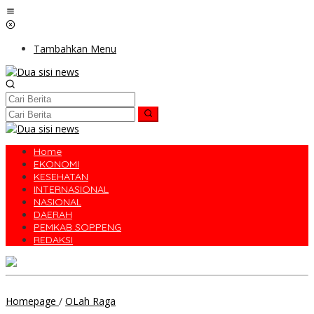
Lewati
ke
konten
Tambahkan Menu
Home
EKONOMI
KESEHATAN
INTERNASIONAL
NASIONAL
DAERAH
PEMKAB SOPPENG
REDAKSI
Desa
Homepage
/
OLah Raga
Ganra