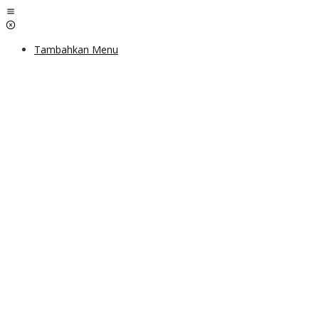
Lewati
ke
konten
Tambahkan Menu