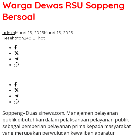
Dewas
Warga Dewas RSU Soppeng
RSU
Soppeng
Bersoal
Bersoal
admin
Maret 15, 2023
Maret 15, 2023
Kesehatan
240 Dilihat
Soppeng–Duasisinews.com. Manajemen pelayanan
publik dibutuhkan dalam pelaksanaan pelayanan publik
sebagai pemberian pelayanan prima kepada masyarakat
yang merupakan perwujudan kewajiban aparatur