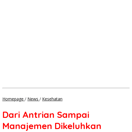
Dari
Homepage
/
News
/
Kesehatan
Antrian
Sampai
Dari Antrian Sampai
Manajemen
Dikeluhkan
Manajemen Dikeluhkan
Warga