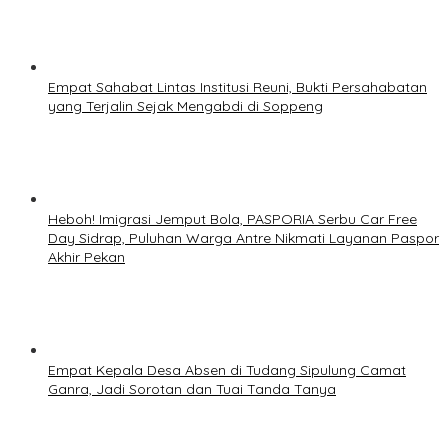
Empat Sahabat Lintas Institusi Reuni, Bukti Persahabatan
yang Terjalin Sejak Mengabdi di Soppeng
Heboh! Imigrasi Jemput Bola, PASPORIA Serbu Car Free
Day Sidrap, Puluhan Warga Antre Nikmati Layanan Paspor
Akhir Pekan
Empat Kepala Desa Absen di Tudang Sipulung Camat
Ganra, Jadi Sorotan dan Tuai Tanda Tanya