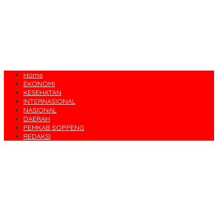
Home
EKONOMI
KESEHATAN
INTERNASIONAL
NASIONAL
DAERAH
PEMKAB SOPPENG
REDAKSI