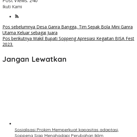
Post Views:
240
Ikuti Kami
Navigasi
Pos sebelumnya
Desa Ganra Bangga, Tim Sepak Bola Mini Ganra
Utama Keluar sebagai Juara
pos
Pos berikutnya
Wakil Bupati Soppeng Apresiasi Kegaitan BISA Fest
2023.
Jangan Lewatkan
Sosialisasi Prokim Memperkuat kapasitas adaptasi,
Soppeng Siap Menghadapi Perubahan Iklim.