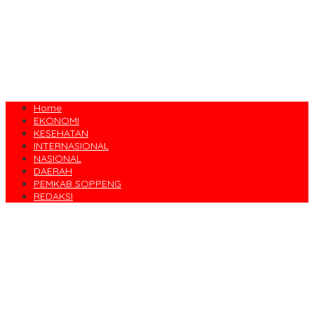
Home
EKONOMI
KESEHATAN
INTERNASIONAL
NASIONAL
DAERAH
PEMKAB SOPPENG
REDAKSI