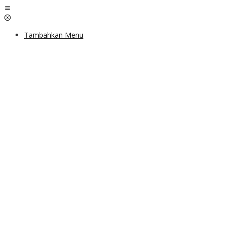
Lewati
ke
konten
Tambahkan Menu