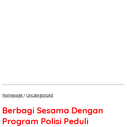
Berbagi
Homepage
/
Uncategorized
Sesama
Dengan
Berbagi Sesama Dengan
Program
Polisi
Program Polisi Peduli
Peduli