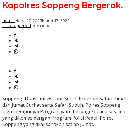
Kapolres
Kapolres Soppeng Bergerak.
Soppeng
Bergerak.
admin
Maret 17, 2023
Maret 17, 2023
Uncategorized
1916 Dilihat
Soppeng–Duasisinews.com. Selain Program Safari Jumat
dan Jumat Curhat serta Safari Subuh, Polres Soppeng
juga mempunyai Program yaitu berbagi kepada sesama
yang dikemas dengan Program Polisi Peduli Polres
Soppeng yang dilaksanakan setiap Jumat.