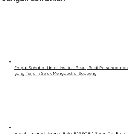
Empat Sahabat Lintas Institusi Reuni, Bukti Persahabatan
yang Terjalin Sejak Mengabdi di Soppeng
Heboh! Imigrasi Jemput Bola, PASPORIA Serbu Car Free