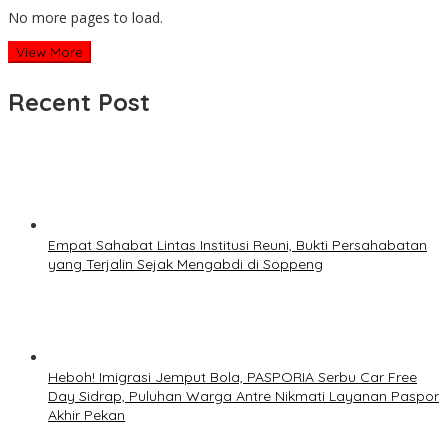
No more pages to load.
View More
Recent Post
Empat Sahabat Lintas Institusi Reuni, Bukti Persahabatan
yang Terjalin Sejak Mengabdi di Soppeng
Heboh! Imigrasi Jemput Bola, PASPORIA Serbu Car Free
Day Sidrap, Puluhan Warga Antre Nikmati Layanan Paspor
Akhir Pekan