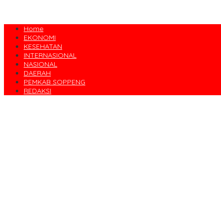
Home
EKONOMI
KESEHATAN
INTERNASIONAL
NASIONAL
DAERAH
PEMKAB SOPPENG
REDAKSI