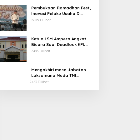
Pembukaan Ramadhan Fest,
Inovasi Pelaku Usaha Di
Kabupaten Soppeng.
2605 Dilihat
Ketua LSM Ampera Angkat
Bicara Soal Deadlock KPU
Kabupaten Soppeng.
2486 Dilihat
Mengakhiri masa Jabatan
Laksamana Muda TNI
Irvansyah, S.H., CHRMP., M.Tr.
2463 Dilihat
Ini Pesannya.