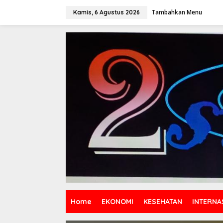
Lewati
ke
Tambahkan Menu
Kamis, 6 Agustus 2026
konten
Home
EKONOMI
KESEHATAN
INTERNA