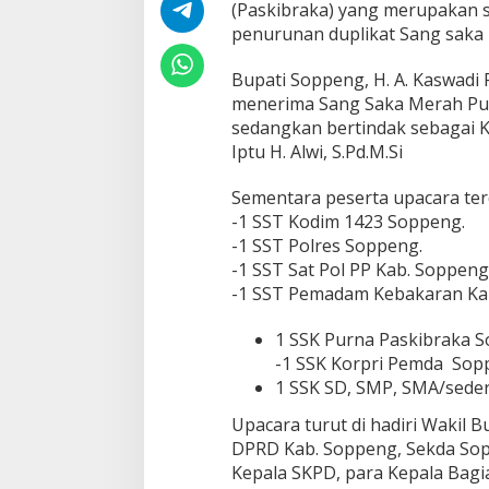
(Paskibraka) yang merupakan 
penurunan duplikat Sang saka 
Bupati Soppeng, H. A. Kaswadi 
menerima Sang Saka Merah Put
sedangkan bertindak sebagai 
Iptu H. Alwi, S.Pd.M.Si
Sementara peserta upacara terdi
-1 SST Kodim 1423 Soppeng.
-1 SST Polres Soppeng.
-1 SST Sat Pol PP Kab. Soppeng
-1 SST Pemadam Kebakaran Ka
1 SSK Purna Paskibraka 
-1 SSK Korpri Pemda Sop
1 SSK SD, SMP, SMA/seder
Upacara turut di hadiri Wakil 
DPRD Kab. Soppeng, Sekda Sop
Kepala SKPD, para Kepala Bagi