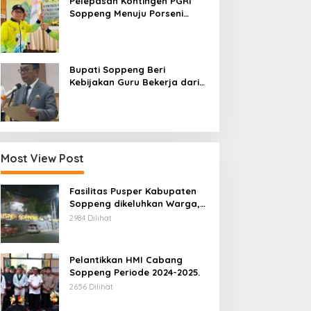
Pelepasan Kontingen PGRI
Soppeng Menuju Porseni
2026, Bupati: Junjung
Sportivitas dan Harumkan
Nama Bumi Latemmamala
Bupati Soppeng Beri
Kebijakan Guru Bekerja dari
Rumah Saat Libur Sekolah,
Tetap Jalankan Tugas ASN
Most View Post
Fasilitas Pusper Kabupaten
Soppeng dikeluhkan Warga,
ini Tanggung Jawab Siapa.
2984 Dilihat
Pelantikkan HMI Cabang
Soppeng Periode 2024-2025.
2656 Dilihat