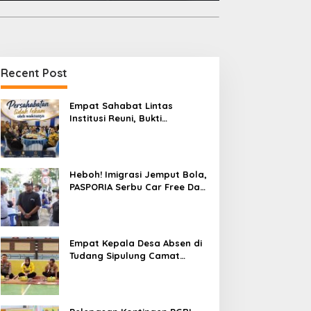
Recent Post
Empat Sahabat Lintas
Institusi Reuni, Bukti
Persahabatan yang Terjalin
Sejak Mengabdi di Soppeng
Heboh! Imigrasi Jemput Bola,
PASPORIA Serbu Car Free Day
Sidrap, Puluhan Warga Antre
Nikmati Layanan Paspor Akhir
Pekan
Empat Kepala Desa Absen di
Tudang Sipulung Camat
Ganra, Jadi Sorotan dan Tuai
Tanda Tanya