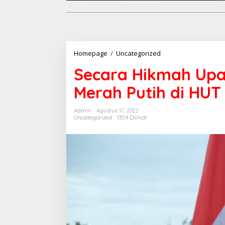
Secara
Homepage
/
Uncategorized
Hikmah
Secara Hikmah Upa
Upacara
Penurunan
Merah Putih di HUT 
Bendera
Merah
Putih
Admin
Agustus 17, 2022
di
Uncategorized
1359 Dilihat
HUT
RI
Ke-
77