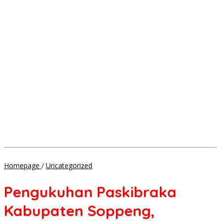
Pengukuhan
Homepage
/
Uncategorized
Paskibraka
Kabupaten
Pengukuhan Paskibraka
Soppeng,
Kapolres
Kabupaten Soppeng,
Soppeng