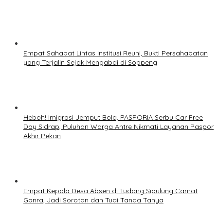
Empat Sahabat Lintas Institusi Reuni, Bukti Persahabatan
yang Terjalin Sejak Mengabdi di Soppeng
Heboh! Imigrasi Jemput Bola, PASPORIA Serbu Car Free
Day Sidrap, Puluhan Warga Antre Nikmati Layanan Paspor
Akhir Pekan
Empat Kepala Desa Absen di Tudang Sipulung Camat
Ganra, Jadi Sorotan dan Tuai Tanda Tanya