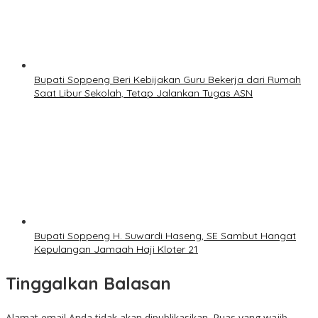
Bupati Soppeng Beri Kebijakan Guru Bekerja dari Rumah
Saat Libur Sekolah, Tetap Jalankan Tugas ASN
Bupati Soppeng H. Suwardi Haseng, SE Sambut Hangat
Kepulangan Jamaah Haji Kloter 21
Tinggalkan Balasan
Alamat email Anda tidak akan dipublikasikan.
Ruas yang wajib