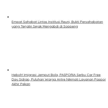
Empat Sahabat Lintas Institusi Reuni, Bukti Persahabatan
yang Terjalin Sejak Mengabdi di Soppeng
Heboh! Imigrasi Jemput Bola, PASPORIA Serbu Car Free
Day Sidrap, Puluhan Warga Antre Nikmati Layanan Paspor
Akhir Pekan