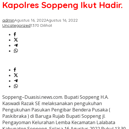
Ikut
Kapolres Soppeng Ikut Hadir.
Hadir.
admin
Agustus 16, 2022
Agustus 16, 2022
Uncategorized
1370 Dilihat
Soppeng–Duasisi.news.com. Bupati Soppeng H.A.
Kaswadi Razak SE melaksanakan pengukuhan
Pengukuhan Pasukan Pengibar Bendera Pusaka (
Paskibraka ) di Baruga Rujab Bupati Soppeng jl.
Pengayoman Kelurahan Lemba Kecamatan Lalabata
Kabupaten Soppeng, Selasa 16 Agustus 2022 Pukul 13.30