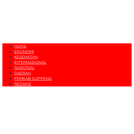
Home
EKONOMI
KESEHATAN
INTERNASIONAL
NASIONAL
DAERAH
PEMKAB SOPPENG
REDAKSI