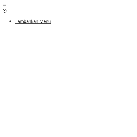
Lewati
ke
konten
Tambahkan Menu