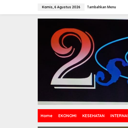
Lewati
ke
Tambahkan Menu
Kamis, 6 Agustus 2026
konten
Home
EKONOMI
KESEHATAN
INTERNA