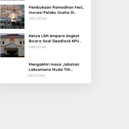
Pembukaan Ramadhan Fest,
Inovasi Pelaku Usaha Di
Kabupaten Soppeng.
2605 Dilihat
Ketua LSM Ampera Angkat
Bicara Soal Deadlock KPU
Kabupaten Soppeng.
2486 Dilihat
Mengakhiri masa Jabatan
Laksamana Muda TNI
Irvansyah, S.H., CHRMP., M.Tr.
2463 Dilihat
Ini Pesannya.