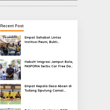
Recent Post
Empat Sahabat Lintas
Institusi Reuni, Bukti
Persahabatan yang Terjalin
Sejak Mengabdi di Soppeng
Heboh! Imigrasi Jemput Bola,
PASPORIA Serbu Car Free Day
Sidrap, Puluhan Warga Antre
Nikmati Layanan Paspor Akhir
Pekan
Empat Kepala Desa Absen di
Tudang Sipulung Camat
Ganra, Jadi Sorotan dan Tuai
Tanda Tanya