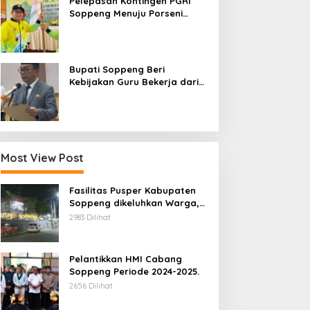
Pelepasan Kontingen PGRI
Soppeng Menuju Porseni
2026, Bupati: Junjung
Sportivitas dan Harumkan
Nama Bumi Latemmamala
Bupati Soppeng Beri
Kebijakan Guru Bekerja dari
Rumah Saat Libur Sekolah,
Tetap Jalankan Tugas ASN
Most View Post
Fasilitas Pusper Kabupaten
Soppeng dikeluhkan Warga,
ini Tanggung Jawab Siapa.
2983 Dilihat
Pelantikkan HMI Cabang
Soppeng Periode 2024-2025.
2656 Dilihat