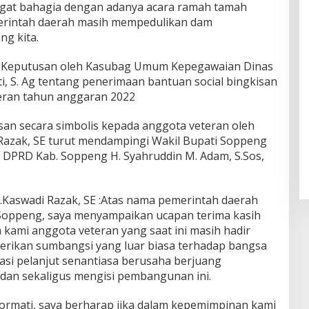
gat bahagia dengan adanya acara ramah tamah
erintah daerah masih mempedulikan dam
g kita.
t Keputusan oleh Kasubag Umum Kepegawaian Dinas
i, S. Ag tentang penerimaan bantuan social bingkisan
teran tahun anggaran 2022
san secara simbolis kepada anggota veteran oleh
 Razak, SE turut mendampingi Wakil Bupati Soppeng
tua DPRD Kab. Soppeng H. Syahruddin M. Adam, S.Sos,
Kaswadi Razak, SE :Atas nama pemerintah daerah
 Soppeng, saya menyampaikan ucapan terima kasih
 kami anggota veteran yang saat ini masih hadir
erikan sumbangsi yang luar biasa terhadap bangsa
asi pelanjut senantiasa berusaha berjuang
an sekaligus mengisi pembangunan ini.
ormati, saya berharap jika dalam kepemimpinan kami