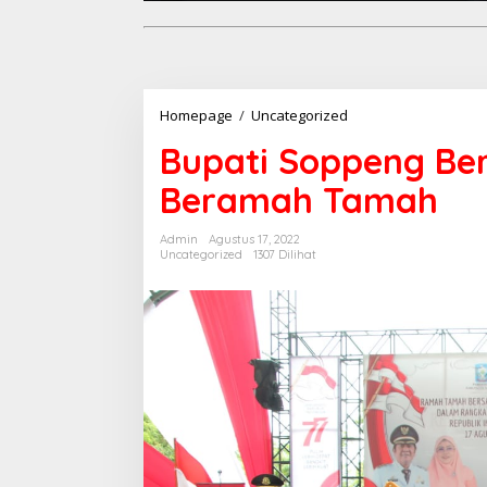
Bupati
Homepage
/
Uncategorized
Soppeng
Bupati Soppeng Be
Bersama
Keluarga
Beramah Tamah
Veteran
Beramah
Tamah
Admin
Agustus 17, 2022
Uncategorized
1307 Dilihat