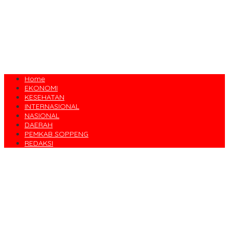
Home
EKONOMI
KESEHATAN
INTERNASIONAL
NASIONAL
DAERAH
PEMKAB SOPPENG
REDAKSI