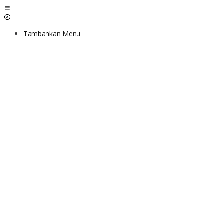
Lewati
ke
konten
Tambahkan Menu