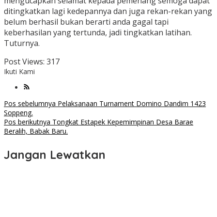
mengucapkan selamat kepada pemenang semoga dapat
ditingkatkan lagi kedepannya dan juga rekan-rekan yang
belum berhasil bukan berarti anda gagal tapi
keberhasilan yang tertunda, jadi tingkatkan latihan.
Tuturnya.
Post Views:
317
Ikuti Kami
Navigasi
Pos sebelumnya
Pelaksanaan Turnament Domino Dandim 1423
Soppeng.
pos
Pos berikutnya
Tongkat Estapek Kepemimpinan Desa Barae
Beralih, Babak Baru.
Jangan Lewatkan