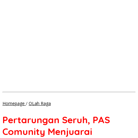
Pertarungan
Homepage
/
OLah Raga
Seruh,
PAS
Pertarungan Seruh, PAS
Comunity
Menjuarai
Comunity Menjuarai
Turnament