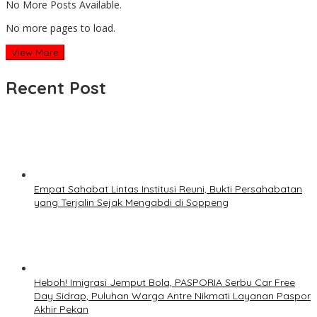
No More Posts Available.
No more pages to load.
View More
Recent Post
Empat Sahabat Lintas Institusi Reuni, Bukti Persahabatan
yang Terjalin Sejak Mengabdi di Soppeng
Heboh! Imigrasi Jemput Bola, PASPORIA Serbu Car Free
Day Sidrap, Puluhan Warga Antre Nikmati Layanan Paspor
Akhir Pekan