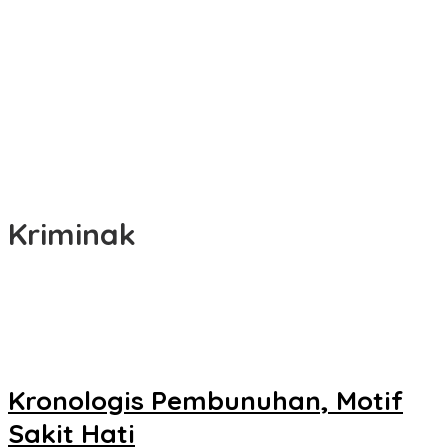
Bupati Soppeng Beri Kebijakan Guru Bekerja dari Rumah Saat
Libur Sekolah, Tetap Jalankan Tugas ASN
Kriminak
Kronologis Pembunuhan, Motif
Sakit Hati