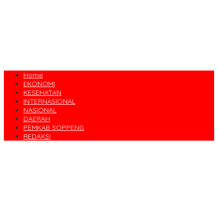
Home
EKONOMI
KESEHATAN
INTERNASIONAL
NASIONAL
DAERAH
PEMKAB SOPPENG
REDAKSI