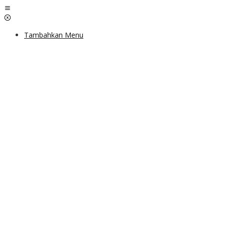
Lewati
ke
konten
Tambahkan Menu