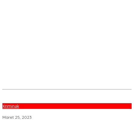
Kriminak
Kronologis Pembunuhan, Motif Sakit Hati
Maret 25, 2023