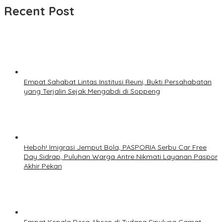
Recent Post
Empat Sahabat Lintas Institusi Reuni, Bukti Persahabatan
yang Terjalin Sejak Mengabdi di Soppeng
Heboh! Imigrasi Jemput Bola, PASPORIA Serbu Car Free
Day Sidrap, Puluhan Warga Antre Nikmati Layanan Paspor
Akhir Pekan