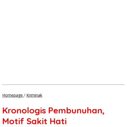
Kronologis
Homepage
/
Kriminak
Pembunuhan,
Motif
Kronologis Pembunuhan,
Sakit
Hati
Motif Sakit Hati