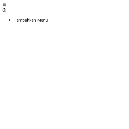
Lewati
ke
konten
Tambahkan Menu