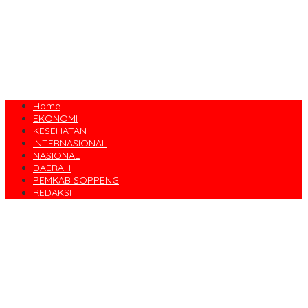
Home
EKONOMI
KESEHATAN
INTERNASIONAL
NASIONAL
DAERAH
PEMKAB SOPPENG
REDAKSI