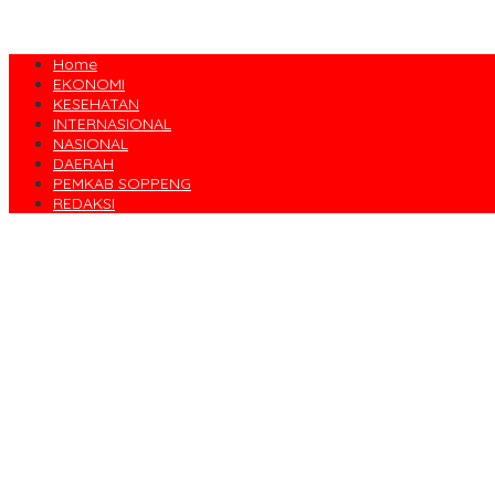
Home
EKONOMI
KESEHATAN
INTERNASIONAL
NASIONAL
DAERAH
PEMKAB SOPPENG
REDAKSI