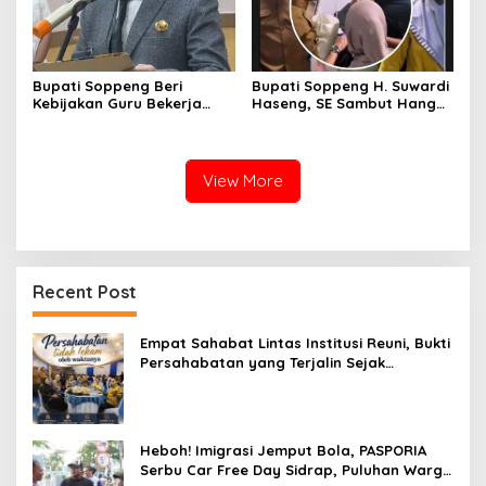
Bupati Soppeng Beri
Bupati Soppeng H. Suwardi
Kebijakan Guru Bekerja
Haseng, SE Sambut Hangat
dari Rumah Saat Libur
Kepulangan Jamaah Haji
Sekolah, Tetap Jalankan
Kloter 21
Tugas ASN
View More
Recent Post
Empat Sahabat Lintas Institusi Reuni, Bukti
Persahabatan yang Terjalin Sejak
Mengabdi di Soppeng
Heboh! Imigrasi Jemput Bola, PASPORIA
Serbu Car Free Day Sidrap, Puluhan Warga