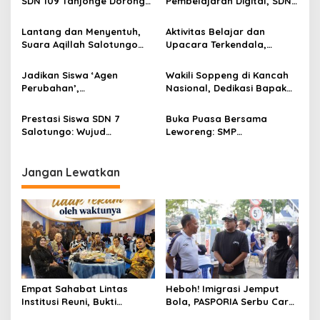
SDN 109 Tanjonge Dorong
Pembelajaran Digital, SDN
Pembelajaran Karakter
7 Salotungo Hidupkan
Lewat Peringatan Maulid
Kelas Jarak Jauh dengan
Lantang dan Menyentuh,
Aktivitas Belajar dan
yang Meriah
Chromebook dan Google
Suara Aqillah Salotungo
Upacara Terkendala,
Meet
Raih Prestasi di Ajang BPK
Fasilitas SDN 84 Awo Awo
Wilayah XIX Kemenbud
Liliriaja Memerlukan
Jadikan Siswa ‘Agen
Wakili Soppeng di Kancah
Perhatian Serius
Perubahan’,
Nasional, Dedikasi Bapak
Pemerintah
Babinkamtibmas dan
Hakim S.Pd Diakui sebagai
Babinsa Beri Penyuluhan
Wasit Street Soccer
Prestasi Siswa SDN 7
Buka Puasa Bersama
Keamanan di SDN 237
FORNAS
Salotungo: Wujud
Leworeng: SMP
Aletellue
Komitmen dalam Syiar
Muhammadiyah Perkuat
Islam
Silaturahmi di Ramadhan
Jangan Lewatkan
Empat Sahabat Lintas
Heboh! Imigrasi Jemput
Institusi Reuni, Bukti
Bola, PASPORIA Serbu Car
Persahabatan yang Terjalin
Free Day Sidrap, Puluhan