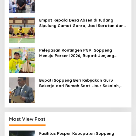
Antre Nikmati Layanan Paspor Akhir Pekan
Empat Kepala Desa Absen di Tudang
Sipulung Camat Ganra, Jadi Sorotan dan
Tuai Tanda Tanya
Pelepasan Kontingen PGRI Soppeng
Menuju Porseni 2026, Bupati: Junjung
Sportivitas dan Harumkan Nama Bumi
Latemmamala
Bupati Soppeng Beri Kebijakan Guru
Bekerja dari Rumah Saat Libur Sekolah,
Tetap Jalankan Tugas ASN
Most View Post
Fasilitas Pusper Kabupaten Soppeng