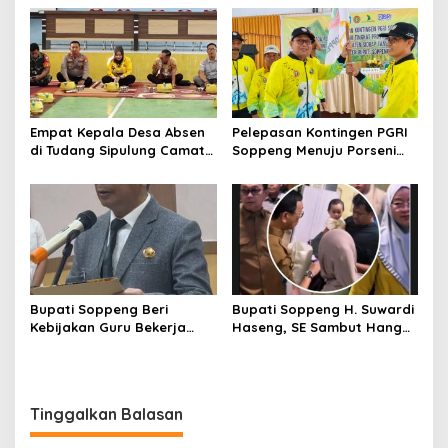
Sejak Mengabdi di Soppeng
Warga Antre Nikmati
Layanan Paspor Akhir
Pekan
Empat Kepala Desa Absen
Pelepasan Kontingen PGRI
di Tudang Sipulung Camat
Soppeng Menuju Porseni
Ganra, Jadi Sorotan dan
2026, Bupati: Junjung
Tuai Tanda Tanya
Sportivitas dan Harumkan
Nama Bumi Latemmamala
Bupati Soppeng Beri
Bupati Soppeng H. Suwardi
Kebijakan Guru Bekerja
Haseng, SE Sambut Hangat
dari Rumah Saat Libur
Kepulangan Jamaah Haji
Sekolah, Tetap Jalankan
Kloter 21
Tugas ASN
Tinggalkan Balasan