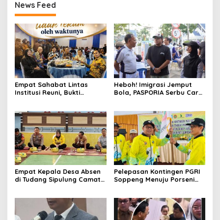
News Feed
Empat Sahabat Lintas
Heboh! Imigrasi Jemput
Institusi Reuni, Bukti
Bola, PASPORIA Serbu Car
Persahabatan yang Terjalin
Free Day Sidrap, Puluhan
Sejak Mengabdi di Soppeng
Warga Antre Nikmati
Layanan Paspor Akhir
Pekan
Empat Kepala Desa Absen
Pelepasan Kontingen PGRI
di Tudang Sipulung Camat
Soppeng Menuju Porseni
Ganra, Jadi Sorotan dan
2026, Bupati: Junjung
Tuai Tanda Tanya
Sportivitas dan Harumkan
Nama Bumi Latemmamala