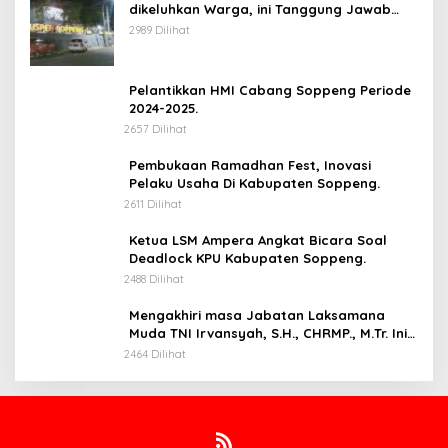
dikeluhkan Warga, ini Tanggung Jawab
Siapa.
2989 Dilihat
Pelantikkan HMI Cabang Soppeng Periode
2024-2025.
2657 Dilihat
Pembukaan Ramadhan Fest, Inovasi
Pelaku Usaha Di Kabupaten Soppeng.
2611 Dilihat
Ketua LSM Ampera Angkat Bicara Soal
Deadlock KPU Kabupaten Soppeng.
2488 Dilihat
Mengakhiri masa Jabatan Laksamana
Muda TNI Irvansyah, S.H., CHRMP., M.Tr. Ini
Pesannya.
2464 Dilihat