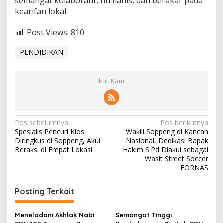
semangat kolaboratif, humanis, dan berakar pada
kearifan lokal.
Post Views:
810
PENDIDIKAN
Ikuti Kami
Navigasi
Pos sebelumnya
Pos berikutnya
Spesialis Pencuri Kios
Wakili Soppeng di Kancah
pos
Diringkus di Soppeng, Akui
Nasional, Dedikasi Bapak
Beraksi di Empat Lokasi
Hakim S.Pd Diakui sebagai
Wasit Street Soccer
FORNAS
Posting Terkait
Meneladani Akhlak Nabi:
Semangat Tinggi