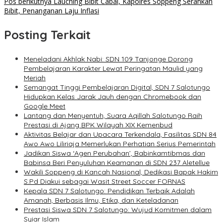
pos
Pos berikutnya
Lauching Bibit Cabai, Kapolres Soppeng Serahkan
Bibit, Penanganan Laju Inflasi
Posting Terkait
Meneladani Akhlak Nabi: SDN 109 Tanjonge Dorong
Pembelajaran Karakter Lewat Peringatan Maulid yang
Meriah
Semangat Tinggi Pembelajaran Digital, SDN 7 Salotungo
Hidupkan Kelas Jarak Jauh dengan Chromebook dan
Google Meet
Lantang dan Menyentuh, Suara Aqillah Salotungo Raih
Prestasi di Ajang BPK Wilayah XIX Kemenbud
Aktivitas Belajar dan Upacara Terkendala, Fasilitas SDN 84
Awo Awo Liliriaja Memerlukan Perhatian Serius Pemerintah
Jadikan Siswa ‘Agen Perubahan’, Babinkamtibmas dan
Babinsa Beri Penyuluhan Keamanan di SDN 237 Aletellue
Wakili Soppeng di Kancah Nasional, Dedikasi Bapak Hakim
S.Pd Diakui sebagai Wasit Street Soccer FORNAS
Kepala SDN 7 Salotungo: Pendidikan Terbaik Adalah
Amanah, Berbasis Ilmu, Etika, dan Keteladanan
Prestasi Siswa SDN 7 Salotungo: Wujud Komitmen dalam
Syiar Islam