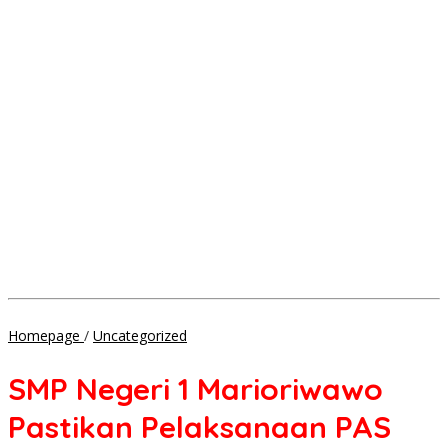
SMP
Homepage
/
Uncategorized
Negeri
1
SMP Negeri 1 Marioriwawo
Marioriwawo
Pastikan
Pastikan Pelaksanaan PAS
Pelaksanaan