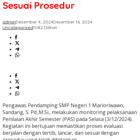
PAS
Sesuai Prosedur
Sesuai
Prosedur
admin
Desember 4, 2024
Desember 16, 2024
Uncategorized
1082 Dilihat
Pengawas Pendamping SMP Negeri 1 Marioriwawo,
Sandang, S. Pd.,M.Si., melakukan monitoring pelaksanaan
Penilaian Akhir Semester (PAS) pada Selasa (3/12/2024).
Kegiatan ini bertujuan memastikan proses evaluasi
berjalan dengan tertib, lancar, dan sesuai dengan
prosedur yang telah ditetapkan.