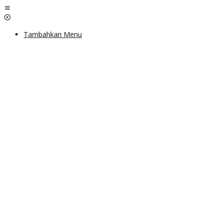
Lewati
ke
konten
Tambahkan Menu