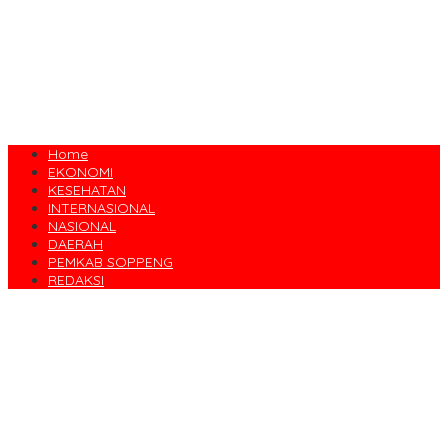
Home
EKONOMI
KESEHATAN
INTERNASIONAL
NASIONAL
DAERAH
PEMKAB SOPPENG
REDAKSI