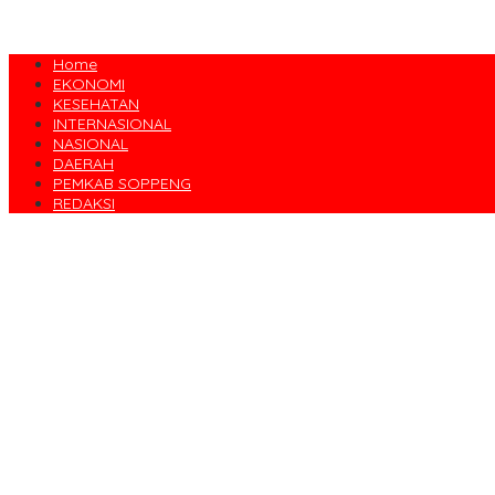
Home
EKONOMI
KESEHATAN
INTERNASIONAL
NASIONAL
DAERAH
PEMKAB SOPPENG
REDAKSI