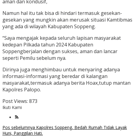
aman dan kondusif,
Namun hal itu tak bisa di hindari termasuk gesekan-
gesekan yang mungkin akan merusak situasi Kamtibmas
yang ada di wilayah Kabupaten Soppeng.
“Saya mengajak kepada seluruh lapisan masyarakat
kedepan Pilkada tahun 2024 Kabupaten
Soppengberjalan dengan sukses, aman dan lancar
seperti Pemilu sebelum nya.
Dirinya juga menghimbau untuk menyaring adanya
informasi-informasi yang beredar di kalangan
masyarakat,termasuk adanya berita Hoax,tutup mantan
Kapolres Palopo.
Post Views:
873
Ikuti Kami
Navigasi
Pos sebelumnya
Kapolres Soppeng, Bedah Rumah Tidak Layak
Huni, Panggilan Hati.