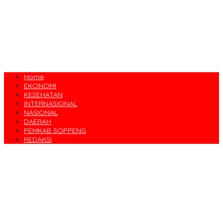
Home
EKONOMI
KESEHATAN
INTERNASIONAL
NASIONAL
DAERAH
PEMKAB SOPPENG
REDAKSI