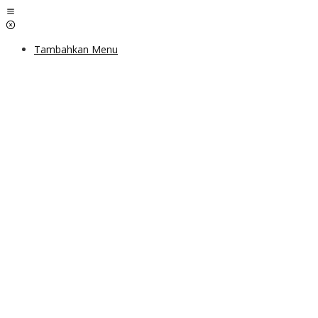
Lewati
ke
konten
Tambahkan Menu