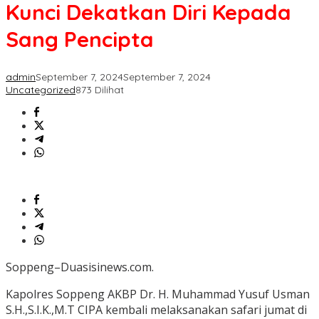
Kunci
Kunci Dekatkan Diri Kepada
Dekatkan
Diri
Sang Pencipta
Kepada
Sang
Pencipta
admin
September 7, 2024
September 7, 2024
Uncategorized
873 Dilihat
Soppeng–Duasisinews.com.
Kapolres Soppeng AKBP Dr. H. Muhammad Yusuf Usman
S.H.,S.I.K.,M.T CIPA kembali melaksanakan safari jumat di