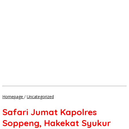
Safari
Homepage
/
Uncategorized
Jumat
Kapolres
Safari Jumat Kapolres
Soppeng,
Hakekat
Soppeng, Hakekat Syukur
Syukur