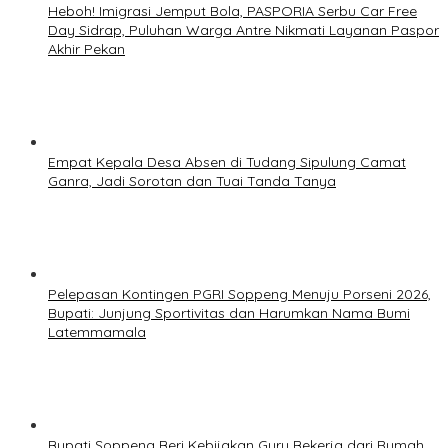
Heboh! Imigrasi Jemput Bola, PASPORIA Serbu Car Free
Day Sidrap, Puluhan Warga Antre Nikmati Layanan Paspor
Akhir Pekan
Empat Kepala Desa Absen di Tudang Sipulung Camat
Ganra, Jadi Sorotan dan Tuai Tanda Tanya
Pelepasan Kontingen PGRI Soppeng Menuju Porseni 2026,
Bupati: Junjung Sportivitas dan Harumkan Nama Bumi
Latemmamala
Bupati Soppeng Beri Kebijakan Guru Bekerja dari Rumah