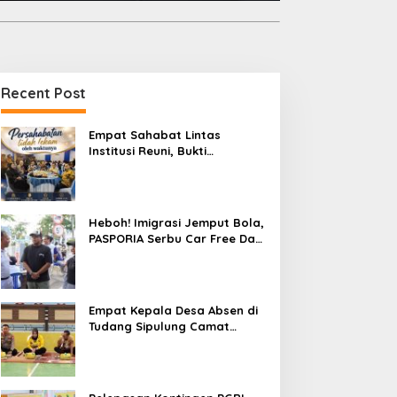
Recent Post
Empat Sahabat Lintas
Institusi Reuni, Bukti
Persahabatan yang Terjalin
Sejak Mengabdi di Soppeng
Heboh! Imigrasi Jemput Bola,
PASPORIA Serbu Car Free Day
Sidrap, Puluhan Warga Antre
Nikmati Layanan Paspor Akhir
Pekan
Empat Kepala Desa Absen di
Tudang Sipulung Camat
Ganra, Jadi Sorotan dan Tuai
Tanda Tanya