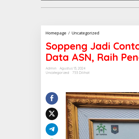
Soppeng
Homepage
/
Uncategorized
Jadi
Soppeng Jadi Con
Contoh
dalam
Data ASN, Raih Pe
Pembaruan
Data
ASN,
Admin
Agustus 13, 2024
Raih
Uncategorized
753 Dilihat
Penghargaan