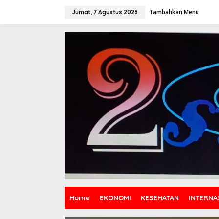
Lewati
ke
Tambahkan Menu
Jumat, 7 Agustus 2026
konten
Home
EKONOMI
KESEHATAN
INTERNA