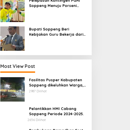
Pelepasan Kontingen PGRI
Soppeng Menuju Porseni
2026, Bupati: Junjung
Sportivitas dan Harumkan
Nama Bumi Latemmamala
Bupati Soppeng Beri
Kebijakan Guru Bekerja dari
Rumah Saat Libur Sekolah,
Tetap Jalankan Tugas ASN
Most View Post
Fasilitas Pusper Kabupaten
Soppeng dikeluhkan Warga,
ini Tanggung Jawab Siapa.
2987 Dilihat
Pelantikkan HMI Cabang
Soppeng Periode 2024-2025.
2656 Dilihat