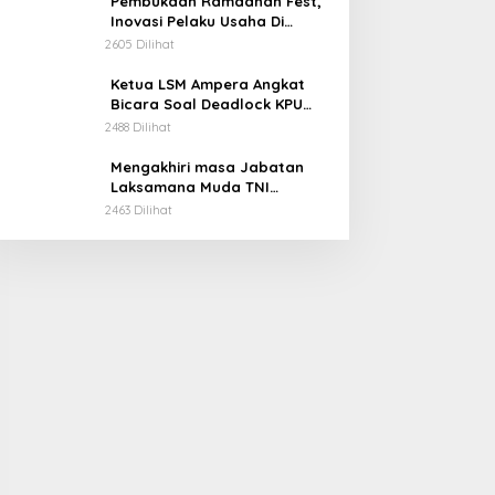
Pembukaan Ramadhan Fest,
Inovasi Pelaku Usaha Di
Kabupaten Soppeng.
2605 Dilihat
Ketua LSM Ampera Angkat
Bicara Soal Deadlock KPU
Kabupaten Soppeng.
2488 Dilihat
Mengakhiri masa Jabatan
Laksamana Muda TNI
Irvansyah, S.H., CHRMP., M.Tr.
2463 Dilihat
Ini Pesannya.