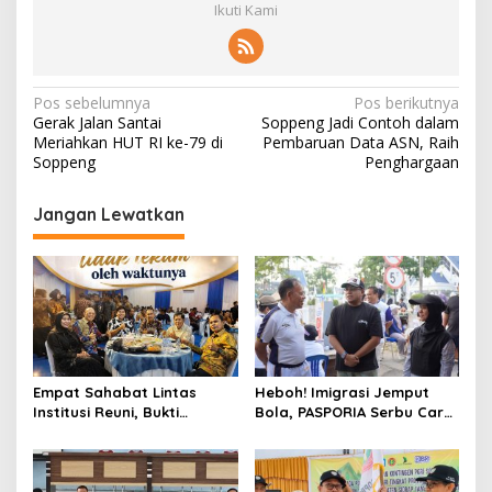
Ikuti Kami
Navigasi
Pos sebelumnya
Pos berikutnya
Gerak Jalan Santai
Soppeng Jadi Contoh dalam
pos
Meriahkan HUT RI ke-79 di
Pembaruan Data ASN, Raih
Soppeng
Penghargaan
Jangan Lewatkan
Empat Sahabat Lintas
Heboh! Imigrasi Jemput
Institusi Reuni, Bukti
Bola, PASPORIA Serbu Car
Persahabatan yang Terjalin
Free Day Sidrap, Puluhan
Sejak Mengabdi di Soppeng
Warga Antre Nikmati
Layanan Paspor Akhir
Pekan