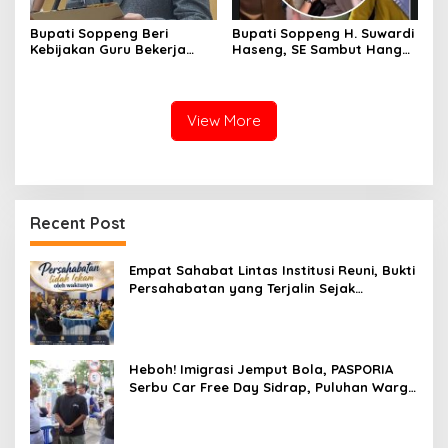
Bupati Soppeng Beri
Bupati Soppeng H. Suwardi
Kebijakan Guru Bekerja
Haseng, SE Sambut Hangat
dari Rumah Saat Libur
Kepulangan Jamaah Haji
Sekolah, Tetap Jalankan
Kloter 21
Tugas ASN
View More
Recent Post
Empat Sahabat Lintas Institusi Reuni, Bukti
Persahabatan yang Terjalin Sejak
Mengabdi di Soppeng
Heboh! Imigrasi Jemput Bola, PASPORIA
Serbu Car Free Day Sidrap, Puluhan Warga
Antre Nikmati Layanan Paspor Akhir Pekan