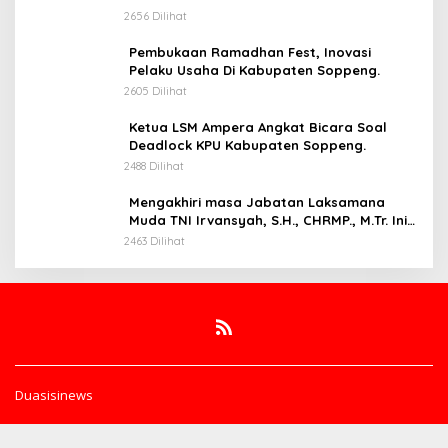
2656 Dilihat
Pembukaan Ramadhan Fest, Inovasi
Pelaku Usaha Di Kabupaten Soppeng.
2605 Dilihat
Ketua LSM Ampera Angkat Bicara Soal
Deadlock KPU Kabupaten Soppeng.
2488 Dilihat
Mengakhiri masa Jabatan Laksamana
Muda TNI Irvansyah, S.H., CHRMP., M.Tr. Ini
Pesannya.
2463 Dilihat
Duasisinews