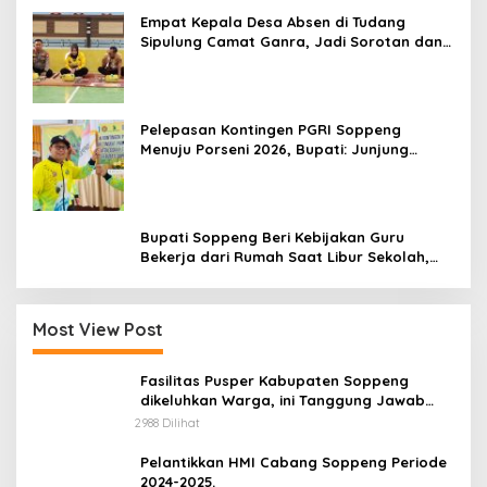
Empat Kepala Desa Absen di Tudang
Sipulung Camat Ganra, Jadi Sorotan dan
Tuai Tanda Tanya
Pelepasan Kontingen PGRI Soppeng
Menuju Porseni 2026, Bupati: Junjung
Sportivitas dan Harumkan Nama Bumi
Latemmamala
Bupati Soppeng Beri Kebijakan Guru
Bekerja dari Rumah Saat Libur Sekolah,
Tetap Jalankan Tugas ASN
Most View Post
Fasilitas Pusper Kabupaten Soppeng
dikeluhkan Warga, ini Tanggung Jawab
Siapa.
2988 Dilihat
Pelantikkan HMI Cabang Soppeng Periode
2024-2025.