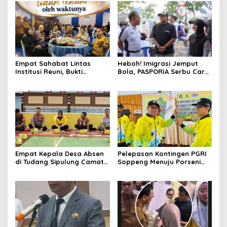
Empat Sahabat Lintas
Heboh! Imigrasi Jemput
Institusi Reuni, Bukti
Bola, PASPORIA Serbu Car
Persahabatan yang Terjalin
Free Day Sidrap, Puluhan
Sejak Mengabdi di Soppeng
Warga Antre Nikmati
Layanan Paspor Akhir
Pekan
Empat Kepala Desa Absen
Pelepasan Kontingen PGRI
di Tudang Sipulung Camat
Soppeng Menuju Porseni
Ganra, Jadi Sorotan dan
2026, Bupati: Junjung
Tuai Tanda Tanya
Sportivitas dan Harumkan
Nama Bumi Latemmamala