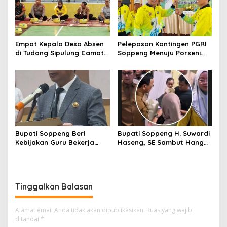
Empat Kepala Desa Absen
Pelepasan Kontingen PGRI
di Tudang Sipulung Camat
Soppeng Menuju Porseni
Ganra, Jadi Sorotan dan
2026, Bupati: Junjung
Tuai Tanda Tanya
Sportivitas dan Harumkan
Nama Bumi Latemmamala
Bupati Soppeng Beri
Bupati Soppeng H. Suwardi
Kebijakan Guru Bekerja
Haseng, SE Sambut Hangat
dari Rumah Saat Libur
Kepulangan Jamaah Haji
Sekolah, Tetap Jalankan
Kloter 21
Tugas ASN
Tinggalkan Balasan
Alamat email Anda tidak akan dipublikasikan.
Ruas yang wajib
ditandai
*