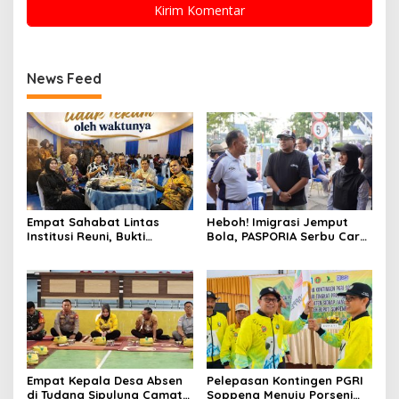
News Feed
Empat Sahabat Lintas
Heboh! Imigrasi Jemput
Institusi Reuni, Bukti
Bola, PASPORIA Serbu Car
Persahabatan yang Terjalin
Free Day Sidrap, Puluhan
Sejak Mengabdi di Soppeng
Warga Antre Nikmati
Layanan Paspor Akhir
Pekan
Empat Kepala Desa Absen
Pelepasan Kontingen PGRI
di Tudang Sipulung Camat
Soppeng Menuju Porseni