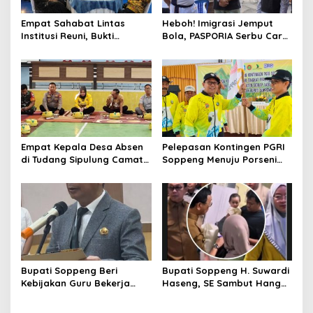
Empat Sahabat Lintas
Heboh! Imigrasi Jemput
Institusi Reuni, Bukti
Bola, PASPORIA Serbu Car
Persahabatan yang Terjalin
Free Day Sidrap, Puluhan
Sejak Mengabdi di Soppeng
Warga Antre Nikmati
Layanan Paspor Akhir
Pekan
Empat Kepala Desa Absen
Pelepasan Kontingen PGRI
di Tudang Sipulung Camat
Soppeng Menuju Porseni
Ganra, Jadi Sorotan dan
2026, Bupati: Junjung
Tuai Tanda Tanya
Sportivitas dan Harumkan
Nama Bumi Latemmamala
Bupati Soppeng Beri
Bupati Soppeng H. Suwardi
Kebijakan Guru Bekerja
Haseng, SE Sambut Hangat
dari Rumah Saat Libur
Kepulangan Jamaah Haji
Sekolah, Tetap Jalankan
Kloter 21