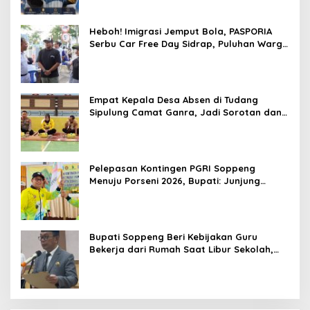
Heboh! Imigrasi Jemput Bola, PASPORIA
Serbu Car Free Day Sidrap, Puluhan Warga
Antre Nikmati Layanan Paspor Akhir Pekan
Empat Kepala Desa Absen di Tudang
Sipulung Camat Ganra, Jadi Sorotan dan
Tuai Tanda Tanya
Pelepasan Kontingen PGRI Soppeng
Menuju Porseni 2026, Bupati: Junjung
Sportivitas dan Harumkan Nama Bumi
Latemmamala
Bupati Soppeng Beri Kebijakan Guru
Bekerja dari Rumah Saat Libur Sekolah,
Tetap Jalankan Tugas ASN