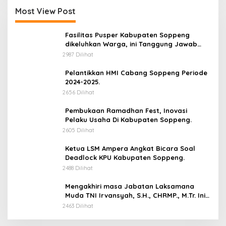
Most View Post
Fasilitas Pusper Kabupaten Soppeng
dikeluhkan Warga, ini Tanggung Jawab
Siapa.
2987 Dilihat
Pelantikkan HMI Cabang Soppeng Periode
2024-2025.
2656 Dilihat
Pembukaan Ramadhan Fest, Inovasi
Pelaku Usaha Di Kabupaten Soppeng.
2605 Dilihat
Ketua LSM Ampera Angkat Bicara Soal
Deadlock KPU Kabupaten Soppeng.
2488 Dilihat
Mengakhiri masa Jabatan Laksamana
Muda TNI Irvansyah, S.H., CHRMP., M.Tr. Ini
Pesannya.
2463 Dilihat