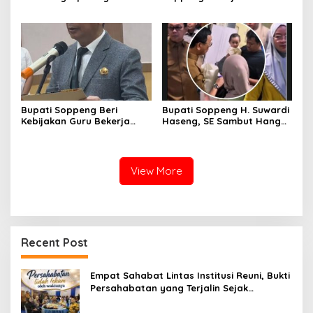
Ganra, Jadi Sorotan dan
2026, Bupati: Junjung
Tuai Tanda Tanya
Sportivitas dan Harumkan
Nama Bumi Latemmamala
Bupati Soppeng Beri
Bupati Soppeng H. Suwardi
Kebijakan Guru Bekerja
Haseng, SE Sambut Hangat
dari Rumah Saat Libur
Kepulangan Jamaah Haji
Sekolah, Tetap Jalankan
Kloter 21
Tugas ASN
View More
Recent Post
Empat Sahabat Lintas Institusi Reuni, Bukti
Persahabatan yang Terjalin Sejak
Mengabdi di Soppeng