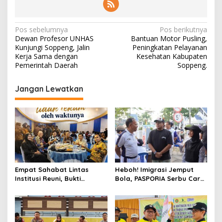
Navigasi
Pos sebelumnya
Pos berikutnya
Dewan Profesor UNHAS
Bantuan Motor Pusling,
pos
Kunjungi Soppeng, Jalin
Peningkatan Pelayanan
Kerja Sama dengan
Kesehatan Kabupaten
Pemerintah Daerah
Soppeng.
Jangan Lewatkan
Empat Sahabat Lintas
Heboh! Imigrasi Jemput
Institusi Reuni, Bukti
Bola, PASPORIA Serbu Car
Persahabatan yang Terjalin
Free Day Sidrap, Puluhan
Sejak Mengabdi di Soppeng
Warga Antre Nikmati
Layanan Paspor Akhir
Pekan