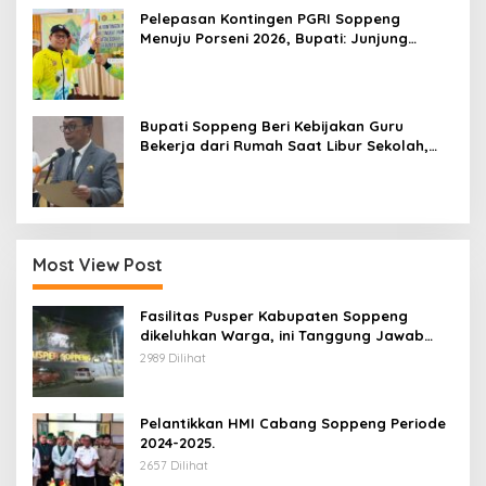
Pelepasan Kontingen PGRI Soppeng
Menuju Porseni 2026, Bupati: Junjung
Sportivitas dan Harumkan Nama Bumi
Latemmamala
Bupati Soppeng Beri Kebijakan Guru
Bekerja dari Rumah Saat Libur Sekolah,
Tetap Jalankan Tugas ASN
Most View Post
Fasilitas Pusper Kabupaten Soppeng
dikeluhkan Warga, ini Tanggung Jawab
Siapa.
2989 Dilihat
Pelantikkan HMI Cabang Soppeng Periode
2024-2025.
2657 Dilihat