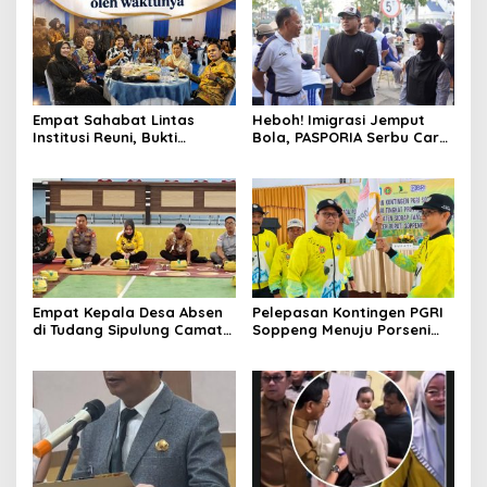
Empat Sahabat Lintas
Heboh! Imigrasi Jemput
Institusi Reuni, Bukti
Bola, PASPORIA Serbu Car
Persahabatan yang Terjalin
Free Day Sidrap, Puluhan
Sejak Mengabdi di Soppeng
Warga Antre Nikmati
Layanan Paspor Akhir
Pekan
Empat Kepala Desa Absen
Pelepasan Kontingen PGRI
di Tudang Sipulung Camat
Soppeng Menuju Porseni
Ganra, Jadi Sorotan dan
2026, Bupati: Junjung
Tuai Tanda Tanya
Sportivitas dan Harumkan
Nama Bumi Latemmamala