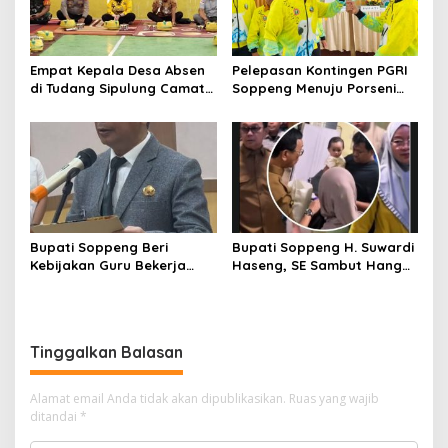
Empat Kepala Desa Absen
Pelepasan Kontingen PGRI
di Tudang Sipulung Camat
Soppeng Menuju Porseni
Ganra, Jadi Sorotan dan
2026, Bupati: Junjung
Tuai Tanda Tanya
Sportivitas dan Harumkan
Nama Bumi Latemmamala
Bupati Soppeng Beri
Bupati Soppeng H. Suwardi
Kebijakan Guru Bekerja
Haseng, SE Sambut Hangat
dari Rumah Saat Libur
Kepulangan Jamaah Haji
Sekolah, Tetap Jalankan
Kloter 21
Tugas ASN
Tinggalkan Balasan
Alamat email Anda tidak akan dipublikasikan.
Ruas yang wajib
ditandai
*