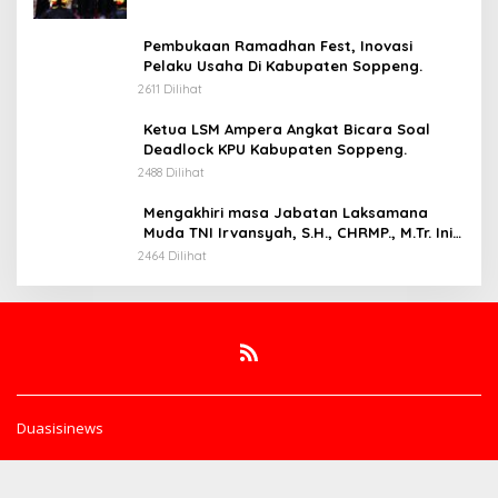
Pembukaan Ramadhan Fest, Inovasi
Pelaku Usaha Di Kabupaten Soppeng.
2611 Dilihat
Ketua LSM Ampera Angkat Bicara Soal
Deadlock KPU Kabupaten Soppeng.
2488 Dilihat
Mengakhiri masa Jabatan Laksamana
Muda TNI Irvansyah, S.H., CHRMP., M.Tr. Ini
Pesannya.
2464 Dilihat
Duasisinews