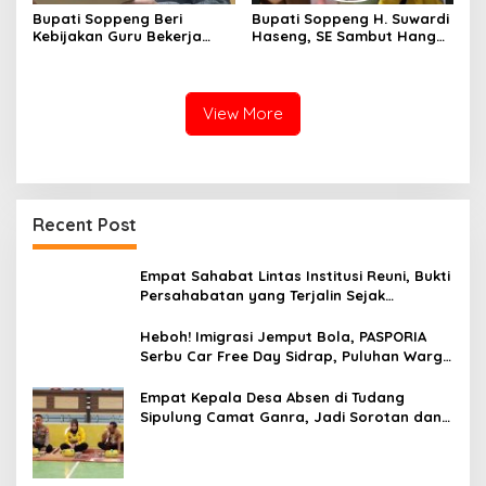
Bupati Soppeng Beri
Bupati Soppeng H. Suwardi
Kebijakan Guru Bekerja
Haseng, SE Sambut Hangat
dari Rumah Saat Libur
Kepulangan Jamaah Haji
Sekolah, Tetap Jalankan
Kloter 21
Tugas ASN
View More
Recent Post
Empat Sahabat Lintas Institusi Reuni, Bukti
Persahabatan yang Terjalin Sejak
Mengabdi di Soppeng
Heboh! Imigrasi Jemput Bola, PASPORIA
Serbu Car Free Day Sidrap, Puluhan Warga
Antre Nikmati Layanan Paspor Akhir Pekan
Empat Kepala Desa Absen di Tudang
Sipulung Camat Ganra, Jadi Sorotan dan
Tuai Tanda Tanya