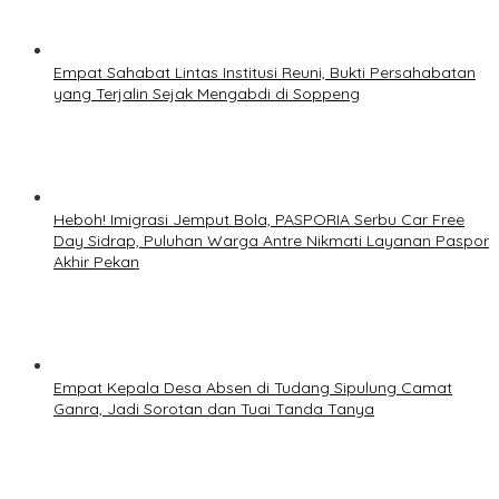
Empat Sahabat Lintas Institusi Reuni, Bukti Persahabatan
yang Terjalin Sejak Mengabdi di Soppeng
Heboh! Imigrasi Jemput Bola, PASPORIA Serbu Car Free
Day Sidrap, Puluhan Warga Antre Nikmati Layanan Paspor
Akhir Pekan
Empat Kepala Desa Absen di Tudang Sipulung Camat
Ganra, Jadi Sorotan dan Tuai Tanda Tanya