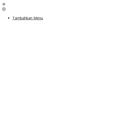
Lewati
ke
konten
Tambahkan Menu