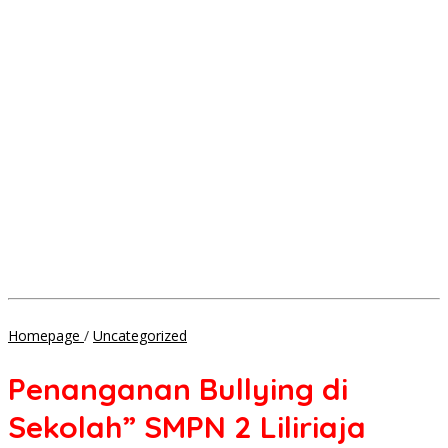
Penanganan
Homepage
/
Uncategorized
Bullying
di
Penanganan Bullying di
Sekolah"
SMPN
Sekolah” SMPN 2 Liliriaja
2