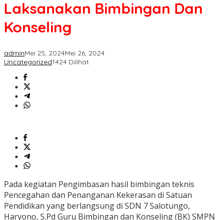
Liliriaja
Laksanakan Bimbingan Dan
Laksanakan
Bimbingan
Konseling
Dan
Konseling
admin
Mei 25, 2024
Mei 26, 2024
Uncategorized
1424 Dilihat
Pada kegiatan Pengimbasan hasil bimbingan teknis
Pencegahan dan Penanganan Kekerasan di Satuan
Pendidikan yang berlangsung di SDN 7 Salotungo,
Haryono, S.Pd Guru Bimbingan dan Konseling (BK) SMPN