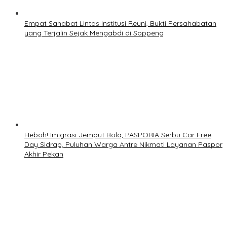
Empat Sahabat Lintas Institusi Reuni, Bukti Persahabatan
yang Terjalin Sejak Mengabdi di Soppeng
Heboh! Imigrasi Jemput Bola, PASPORIA Serbu Car Free
Day Sidrap, Puluhan Warga Antre Nikmati Layanan Paspor
Akhir Pekan