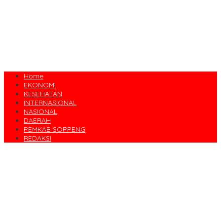
Home
EKONOMI
KESEHATAN
INTERNASIONAL
NASIONAL
DAERAH
PEMKAB SOPPENG
REDAKSI