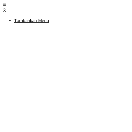
Lewati
ke
konten
Tambahkan Menu