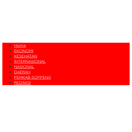
Home
EKONOMI
KESEHATAN
INTERNASIONAL
NASIONAL
DAERAH
PEMKAB SOPPENG
REDAKSI