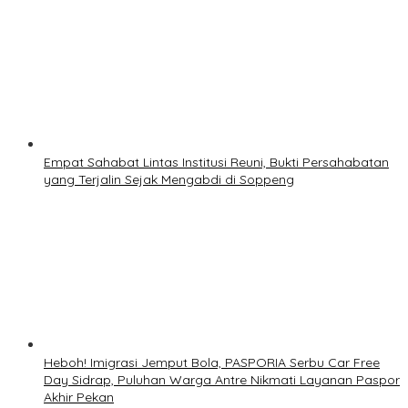
Empat Sahabat Lintas Institusi Reuni, Bukti Persahabatan
yang Terjalin Sejak Mengabdi di Soppeng
Heboh! Imigrasi Jemput Bola, PASPORIA Serbu Car Free
Day Sidrap, Puluhan Warga Antre Nikmati Layanan Paspor
Akhir Pekan