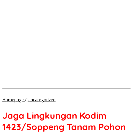
Jaga
Homepage
/
Uncategorized
Lingkungan
Kodim
Jaga Lingkungan Kodim
1423/Soppeng
Tanam
1423/Soppeng Tanam Pohon
Pohon