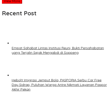
View More
Recent Post
Empat Sahabat Lintas Institusi Reuni, Bukti Persahabatan
yang Terjalin Sejak Mengabdi di Soppeng
Heboh! Imigrasi Jemput Bola, PASPORIA Serbu Car Free
Day Sidrap, Puluhan Warga Antre Nikmati Layanan Paspor
Akhir Pekan