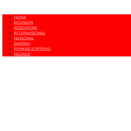
Home
EKONOMI
KESEHATAN
INTERNASIONAL
NASIONAL
DAERAH
PEMKAB SOPPENG
REDAKSI