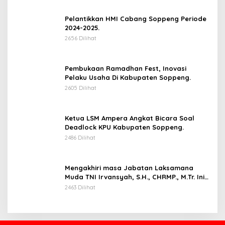
Pelantikkan HMI Cabang Soppeng Periode
2024-2025.
2656 Dilihat
Pembukaan Ramadhan Fest, Inovasi
Pelaku Usaha Di Kabupaten Soppeng.
2605 Dilihat
Ketua LSM Ampera Angkat Bicara Soal
Deadlock KPU Kabupaten Soppeng.
2486 Dilihat
Mengakhiri masa Jabatan Laksamana
Muda TNI Irvansyah, S.H., CHRMP., M.Tr. Ini
Pesannya.
2463 Dilihat