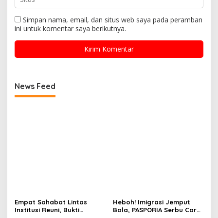
Simpan nama, email, dan situs web saya pada peramban
ini untuk komentar saya berikutnya.
News Feed
Empat Sahabat Lintas
Heboh! Imigrasi Jemput
Institusi Reuni, Bukti
Bola, PASPORIA Serbu Car
Persahabatan yang Terjalin
Free Day Sidrap, Puluhan