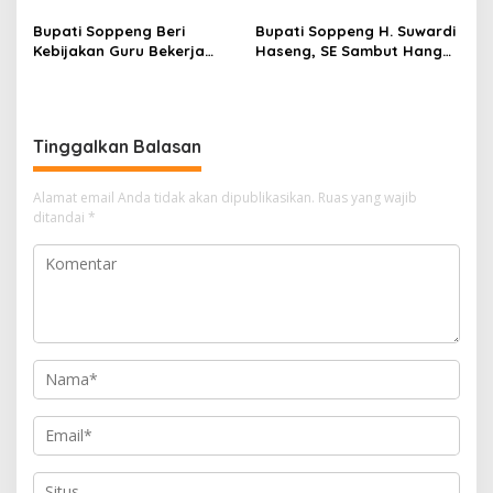
Bupati Soppeng Beri
Bupati Soppeng H. Suwardi
Kebijakan Guru Bekerja
Haseng, SE Sambut Hangat
dari Rumah Saat Libur
Kepulangan Jamaah Haji
Sekolah, Tetap Jalankan
Kloter 21
Tugas ASN
Tinggalkan Balasan
Alamat email Anda tidak akan dipublikasikan.
Ruas yang wajib
ditandai
*