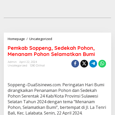
Pemkab
Homepage
/
Uncategorized
Soppeng,
Pemkab Soppeng, Sedekah Pohon,
Sedekah
Pohon,
Menanam Pohon Selamatkan Bumi
Menanam
Pohon
Admin
April 22, 2024
Uncategorized
1280 Dilihat
Selamatkan
Bumi
Soppeng–DuaSisinews.com. Peringatan Hari Bumi
dirangkaikan Penanaman Pohon dan Sedekah
Pohon Serentak 24 Kab/Kota Provinsi Sulawesi
Selatan Tahun 2024 dengan tema “Menanam
Pohon, Selamatkan Bumi”, bertempat di Jl. La Tenri
Bali, Kec. Lalabata. Senin, 22 April 2024.