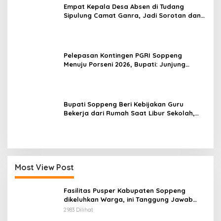
Empat Kepala Desa Absen di Tudang
Sipulung Camat Ganra, Jadi Sorotan dan
Tuai Tanda Tanya
Pelepasan Kontingen PGRI Soppeng
Menuju Porseni 2026, Bupati: Junjung
Sportivitas dan Harumkan Nama Bumi
Latemmamala
Bupati Soppeng Beri Kebijakan Guru
Bekerja dari Rumah Saat Libur Sekolah,
Tetap Jalankan Tugas ASN
Most View Post
Fasilitas Pusper Kabupaten Soppeng
dikeluhkan Warga, ini Tanggung Jawab
Siapa.
2983 Dilihat