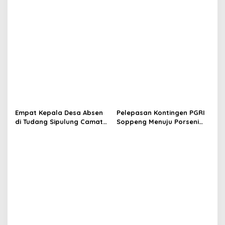
Persahabatan yang Terjalin
Free Day Sidrap, Puluhan
Sejak Mengabdi di Soppeng
Warga Antre Nikmati
Layanan Paspor Akhir
Pekan
Empat Kepala Desa Absen
Pelepasan Kontingen PGRI
di Tudang Sipulung Camat
Soppeng Menuju Porseni
Ganra, Jadi Sorotan dan
2026, Bupati: Junjung
Tuai Tanda Tanya
Sportivitas dan Harumkan
Nama Bumi Latemmamala