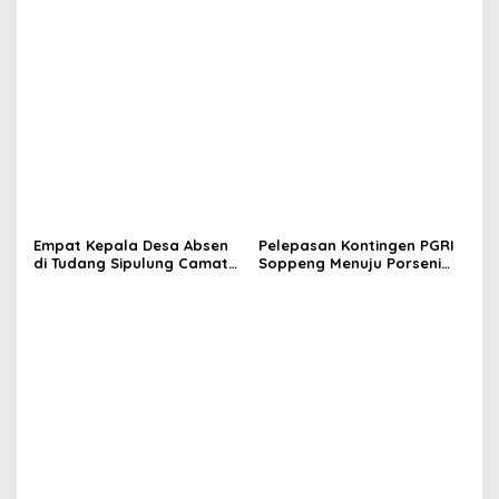
Sejak Mengabdi di Soppeng
Warga Antre Nikmati
Layanan Paspor Akhir
Pekan
Empat Kepala Desa Absen
Pelepasan Kontingen PGRI
di Tudang Sipulung Camat
Soppeng Menuju Porseni
Ganra, Jadi Sorotan dan
2026, Bupati: Junjung
Tuai Tanda Tanya
Sportivitas dan Harumkan
Nama Bumi Latemmamala