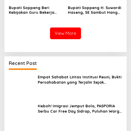
Bupati Soppeng Beri
Bupati Soppeng H. Suwardi
Kebijakan Guru Bekerja
Haseng, SE Sambut Hangat
dari Rumah Saat Libur
Kepulangan Jamaah Haji
Sekolah, Tetap Jalankan
Kloter 21
Tugas ASN
View More
Recent Post
Empat Sahabat Lintas Institusi Reuni, Bukti
Persahabatan yang Terjalin Sejak
Mengabdi di Soppeng
Heboh! Imigrasi Jemput Bola, PASPORIA
Serbu Car Free Day Sidrap, Puluhan Warga
Antre Nikmati Layanan Paspor Akhir Pekan