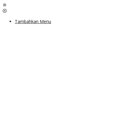
Lewati
ke
konten
Tambahkan Menu