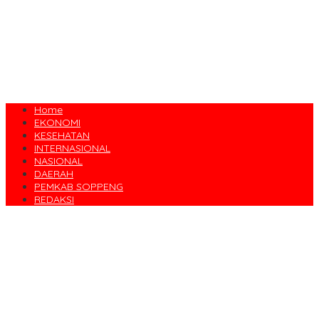
Home
EKONOMI
KESEHATAN
INTERNASIONAL
NASIONAL
DAERAH
PEMKAB SOPPENG
REDAKSI