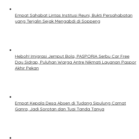
Empat Sahabat Lintas Institusi Reuni, Bukti Persahabatan
yang Terjalin Sejak Mengabdi di Soppeng
Heboh! Imigrasi Jemput Bola, PASPORIA Serbu Car Free
Day Sidrap, Puluhan Warga Antre Nikmati Layanan Paspor
Akhir Pekan
Empat Kepala Desa Absen di Tudang Sipulung Camat
Ganra, Jadi Sorotan dan Tuai Tanda Tanya