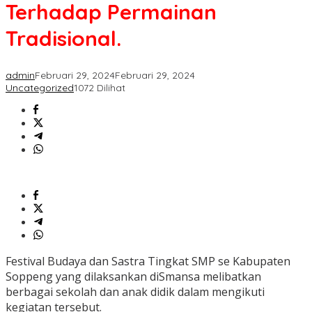
Terhadap
Terhadap Permainan
Permainan
Tradisional.
Tradisional.
admin
Februari 29, 2024
Februari 29, 2024
Uncategorized
1072 Dilihat
Festival Budaya dan Sastra Tingkat SMP se Kabupaten
Soppeng yang dilaksankan diSmansa melibatkan
berbagai sekolah dan anak didik dalam mengikuti
kegiatan tersebut.