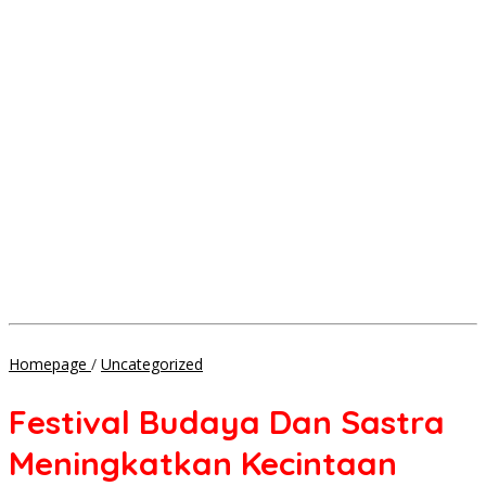
Festival
Homepage
/
Uncategorized
Budaya
Dan
Festival Budaya Dan Sastra
Sastra
Meningkatkan
Meningkatkan Kecintaan
Kecintaan