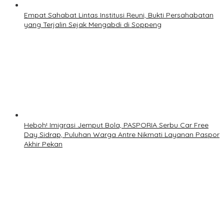
Empat Sahabat Lintas Institusi Reuni, Bukti Persahabatan
yang Terjalin Sejak Mengabdi di Soppeng
Heboh! Imigrasi Jemput Bola, PASPORIA Serbu Car Free
Day Sidrap, Puluhan Warga Antre Nikmati Layanan Paspor
Akhir Pekan