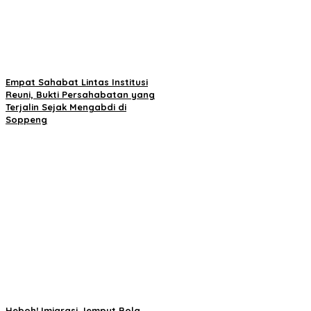
Empat Sahabat Lintas Institusi
Reuni, Bukti Persahabatan yang
Terjalin Sejak Mengabdi di
Soppeng
Heboh! Imigrasi Jemput Bola,