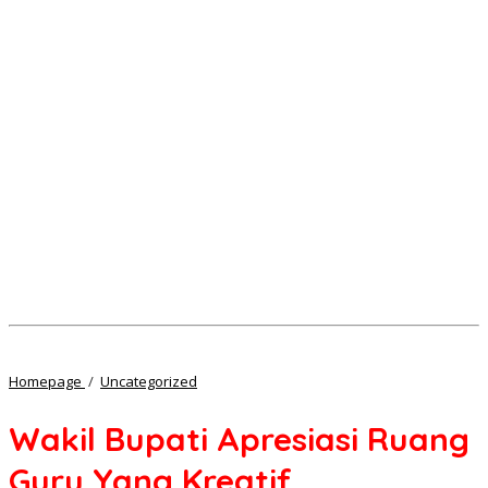
Wakil
Homepage
/
Uncategorized
Bupati
Apresiasi
Wakil Bupati Apresiasi Ruang
Ruang
Guru
Guru Yang Kreatif
Yang