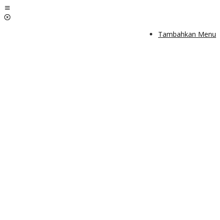
Lewati
ke
konten
Tambahkan Menu