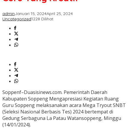
Kreatif
admin
Januari 15, 2024
April 25, 2024
Uncategorized
1228 Dilihat
Soppenf–Duasisinews.com. Pemerintah Daerah
Kabupaten Soppeng Mengapresiasi Kegiatan Ruang
Guru Soppeng melaksanakan acara Mega Tryout SNBT
(Seleksi Nasional Berbasis Tes) 2024 bertempat di
Gedung Serbaguna La Patau Watansoppeng, Minggu
(14/01/2024).