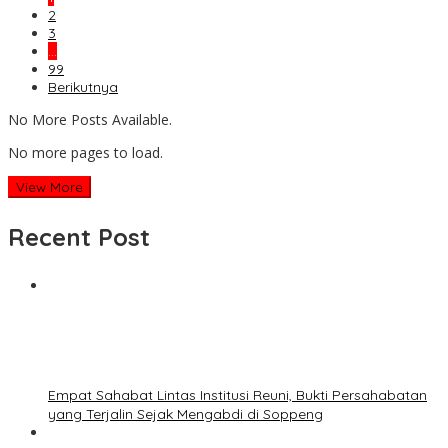
2
3
…
99
Berikutnya
No More Posts Available.
No more pages to load.
View More
Recent Post
Empat Sahabat Lintas Institusi Reuni, Bukti Persahabatan
yang Terjalin Sejak Mengabdi di Soppeng