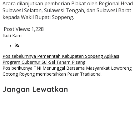
Acara dilanjutkan pemberian Plakat oleh Regional Head
Sulawesi Selatan, Sulawesi Tengah, dan Sulawesi Barat
kepada Wakil Bupati Soppeng.
Post Views:
1,228
Ikuti Kami
Navigasi
Pos sebelumnya
Pemerintah Kabupaten Soppeng Aplikasi
Program Gubernur Sul-Sel Tanam Pisang
pos
Pos berikutnya
TNI Menunggal Bersama Masyarakat Loworeng
Gotong Royong membersihkan Pasar Tradiaonal.
Jangan Lewatkan