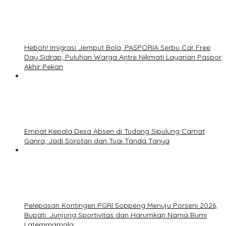
Heboh! Imigrasi Jemput Bola, PASPORIA Serbu Car Free
Day Sidrap, Puluhan Warga Antre Nikmati Layanan Paspor
Akhir Pekan
Empat Kepala Desa Absen di Tudang Sipulung Camat
Ganra, Jadi Sorotan dan Tuai Tanda Tanya
Pelepasan Kontingen PGRI Soppeng Menuju Porseni 2026,
Bupati: Junjung Sportivitas dan Harumkan Nama Bumi
Latemmamala