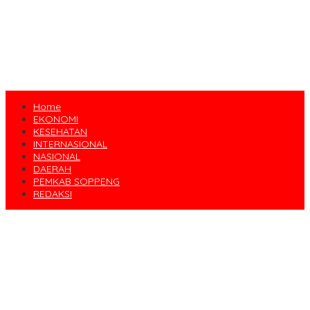
Home
EKONOMI
KESEHATAN
INTERNASIONAL
NASIONAL
DAERAH
PEMKAB SOPPENG
REDAKSI