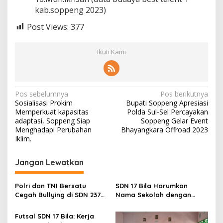
kab.soppeng 2023)
Post Views:
377
Ikuti Kami
Navigasi
Pos sebelumnya
Pos berikutnya
Sosialisasi Prokim
Bupati Soppeng Apresiasi
pos
Memperkuat kapasitas
Polda Sul-Sel Percayakan
adaptasi, Soppeng Siap
Soppeng Gelar Event
Menghadapi Perubahan
Bhayangkara Offroad 2023
Iklim.
Jangan Lewatkan
Polri dan TNI Bersatu
SDN 17 Bila Harumkan
Cegah Bullying di SDN 237
Nama Sekolah dengan
Aletellue
Segudang Prestasi
Futsal SDN 17 Bila: Kerja