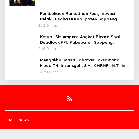
Pembukaan Ramadhan Fest, Inovasi
Pelaku Usaha Di Kabupaten Soppeng.
2612 Dilihat
Ketua LSM Ampera Angkat Bicara Soal
Deadlock KPU Kabupaten Soppeng.
2488 Dilihat
Mengakhiri masa Jabatan Laksamana
Muda TNI Irvansyah, S.H., CHRMP., M.Tr. Ini
Pesannya.
2465 Dilihat
Duasisinews