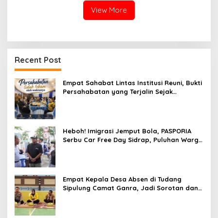
View More
Recent Post
Empat Sahabat Lintas Institusi Reuni, Bukti
Persahabatan yang Terjalin Sejak
Mengabdi di Soppeng
Heboh! Imigrasi Jemput Bola, PASPORIA
Serbu Car Free Day Sidrap, Puluhan Warga
Antre Nikmati Layanan Paspor Akhir Pekan
Empat Kepala Desa Absen di Tudang
Sipulung Camat Ganra, Jadi Sorotan dan
Tuai Tanda Tanya