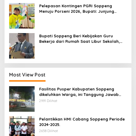
Pelepasan Kontingen PGRI Soppeng
Menuju Porseni 2026, Bupati: Junjung
Sportivitas dan Harumkan Nama Bumi
Latemmamala
Bupati Soppeng Beri Kebijakan Guru
Bekerja dari Rumah Saat Libur Sekolah,
Tetap Jalankan Tugas ASN
Most View Post
Fasilitas Pusper Kabupaten Soppeng
dikeluhkan Warga, ini Tanggung Jawab
Siapa.
2991 Dilihat
Pelantikkan HMI Cabang Soppeng Periode
2024-2025.
2658 Dilihat