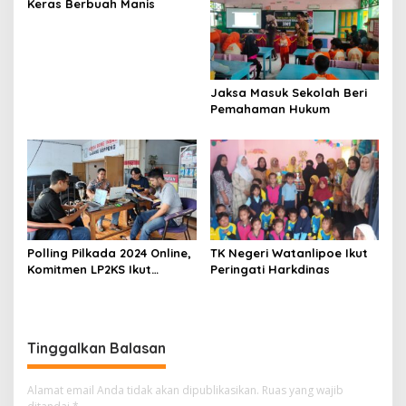
Keras Berbuah Manis
Jaksa Masuk Sekolah Beri
Pemahaman Hukum
Polling Pilkada 2024 Online,
TK Negeri Watanlipoe Ikut
Komitmen LP2KS Ikut
Peringati Harkdinas
Berpartisipasi.
Tinggalkan Balasan
Alamat email Anda tidak akan dipublikasikan.
Ruas yang wajib