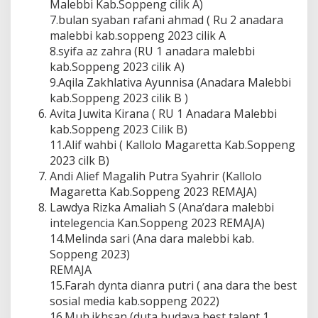
Malebbi Kab.Soppeng cilik A)
7.bulan syaban rafani ahmad ( Ru 2 anadara
malebbi kab.soppeng 2023 cilik A
8.syifa az zahra (RU 1 anadara malebbi
kab.Soppeng 2023 cilik A)
9.Aqila Zakhlativa Ayunnisa (Anadara Malebbi
kab.Soppeng 2023 cilik B )
Avita Juwita Kirana ( RU 1 Anadara Malebbi
kab.Soppeng 2023 Cilik B)
11.Alif wahbi ( Kallolo Magaretta Kab.Soppeng
2023 cilk B)
Andi Alief Magalih Putra Syahrir (Kallolo
Magaretta Kab.Soppeng 2023 REMAJA)
Lawdya Rizka Amaliah S (Ana’dara malebbi
intelegencia Kan.Soppeng 2023 REMAJA)
14.Melinda sari (Ana dara malebbi kab.
Soppeng 2023)
REMAJA
15.Farah dynta dianra putri ( ana dara the best
sosial media kab.soppeng 2022)
16.Muh.ikhsan (duta budaya best talent 1