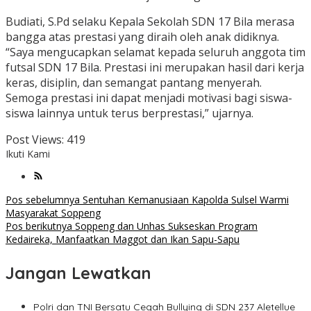
Budiati, S.Pd selaku Kepala Sekolah SDN 17 Bila merasa
bangga atas prestasi yang diraih oleh anak didiknya.
“Saya mengucapkan selamat kepada seluruh anggota tim
futsal SDN 17 Bila. Prestasi ini merupakan hasil dari kerja
keras, disiplin, dan semangat pantang menyerah.
Semoga prestasi ini dapat menjadi motivasi bagi siswa-
siswa lainnya untuk terus berprestasi,” ujarnya.
Post Views:
419
Ikuti Kami
Navigasi
Pos sebelumnya
Sentuhan Kemanusiaan Kapolda Sulsel Warmi
Masyarakat Soppeng
pos
Pos berikutnya
Soppeng dan Unhas Sukseskan Program
Kedaireka, Manfaatkan Maggot dan Ikan Sapu-Sapu
Jangan Lewatkan
Polri dan TNI Bersatu Cegah Bullying di SDN 237 Aletellue