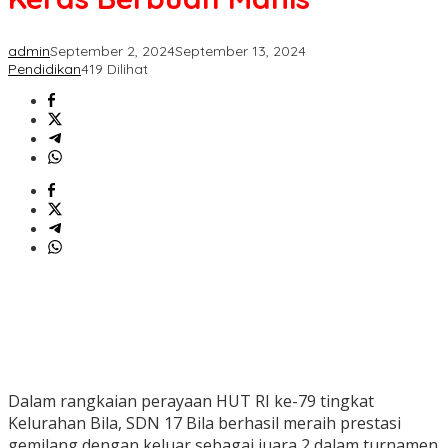
Keras
Berbuah
Manis
admin
September 2, 2024
September 13, 2024
Pendidikan
419 Dilihat
Dalam rangkaian perayaan HUT RI ke-79 tingkat
Kelurahan Bila, SDN 17 Bila berhasil meraih prestasi
gemilang dengan keluar sebagai juara 2 dalam turnamen