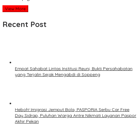
View More
Recent Post
Empat Sahabat Lintas Institusi Reuni, Bukti Persahabatan
yang Terjalin Sejak Mengabdi di Soppeng
Heboh! Imigrasi Jemput Bola, PASPORIA Serbu Car Free
Day Sidrap, Puluhan Warga Antre Nikmati Layanan Paspor
Akhir Pekan