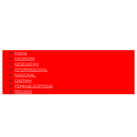
Home
EKONOMI
KESEHATAN
INTERNASIONAL
NASIONAL
DAERAH
PEMKAB SOPPENG
REDAKSI