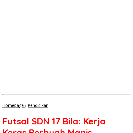
Futsal
Homepage
/
Pendidikan
SDN
17
Futsal SDN 17 Bila: Kerja
Bila:
Kerja
Keras Berbuah Manis