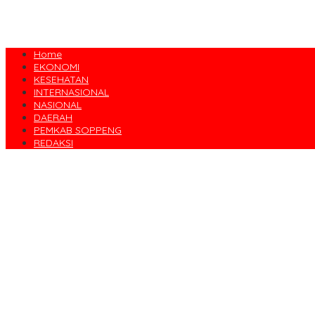
Home
EKONOMI
KESEHATAN
INTERNASIONAL
NASIONAL
DAERAH
PEMKAB SOPPENG
REDAKSI