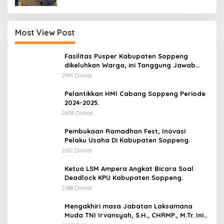
Most View Post
Fasilitas Pusper Kabupaten Soppeng
dikeluhkan Warga, ini Tanggung Jawab
Siapa.
2991 Dilihat
Pelantikkan HMI Cabang Soppeng Periode
2024-2025.
2658 Dilihat
Pembukaan Ramadhan Fest, Inovasi
Pelaku Usaha Di Kabupaten Soppeng.
2612 Dilihat
Ketua LSM Ampera Angkat Bicara Soal
Deadlock KPU Kabupaten Soppeng.
2488 Dilihat
Mengakhiri masa Jabatan Laksamana
Muda TNI Irvansyah, S.H., CHRMP., M.Tr. Ini