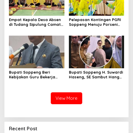
Empat Kepala Desa Absen
Pelepasan Kontingen PGRI
di Tudang Sipulung Camat
Soppeng Menuju Porseni
Ganra, Jadi Sorotan dan
2026, Bupati: Junjung
Tuai Tanda Tanya
Sportivitas dan Harumkan
Nama Bumi Latemmamala
Bupati Soppeng Beri
Bupati Soppeng H. Suwardi
Kebijakan Guru Bekerja
Haseng, SE Sambut Hangat
dari Rumah Saat Libur
Kepulangan Jamaah Haji
Sekolah, Tetap Jalankan
Kloter 21
Tugas ASN
View More
Recent Post