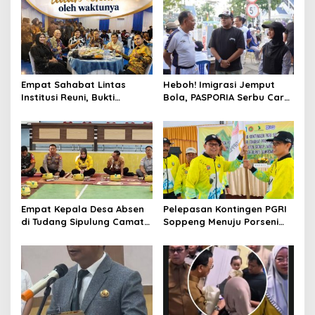
Empat Sahabat Lintas
Heboh! Imigrasi Jemput
Institusi Reuni, Bukti
Bola, PASPORIA Serbu Car
Persahabatan yang Terjalin
Free Day Sidrap, Puluhan
Sejak Mengabdi di Soppeng
Warga Antre Nikmati
Layanan Paspor Akhir
Pekan
Empat Kepala Desa Absen
Pelepasan Kontingen PGRI
di Tudang Sipulung Camat
Soppeng Menuju Porseni
Ganra, Jadi Sorotan dan
2026, Bupati: Junjung
Tuai Tanda Tanya
Sportivitas dan Harumkan
Nama Bumi Latemmamala