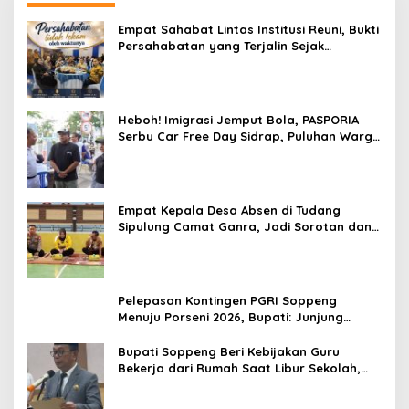
Empat Sahabat Lintas Institusi Reuni, Bukti
Persahabatan yang Terjalin Sejak
Mengabdi di Soppeng
Heboh! Imigrasi Jemput Bola, PASPORIA
Serbu Car Free Day Sidrap, Puluhan Warga
Antre Nikmati Layanan Paspor Akhir Pekan
Empat Kepala Desa Absen di Tudang
Sipulung Camat Ganra, Jadi Sorotan dan
Tuai Tanda Tanya
Pelepasan Kontingen PGRI Soppeng
Menuju Porseni 2026, Bupati: Junjung
Sportivitas dan Harumkan Nama Bumi
Latemmamala
Bupati Soppeng Beri Kebijakan Guru
Bekerja dari Rumah Saat Libur Sekolah,
Tetap Jalankan Tugas ASN