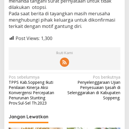
menanda tangani surat pernyataan untuk tidak
dilakukan otopsi.
Pada saat berita di tayangkan masih merusaha
menghubungi pihak keluarga untuk dikonfirmasi
terkait dengan motif gantung diri.
Post Views:
1,300
Ikuti Kami
Navigasi
Pos sebelumnya
Pos berikutnya
TPPS Kab.Soppeng Ikuti
Penyelenggaraan Ujian
pos
Penilaian Kinerja Aksi
Penyesuaian Ijasah di
Konvergensi Percepatan
Selenggarakan di Kabupaten
Penurunan Stunting
Soppeng.
Prov.Sul-Sel Th.2023
Jangan Lewatkan