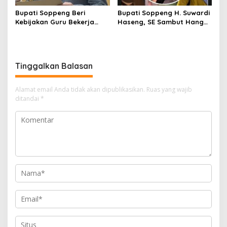
Bupati Soppeng Beri
Bupati Soppeng H. Suwardi
Kebijakan Guru Bekerja
Haseng, SE Sambut Hangat
dari Rumah Saat Libur
Kepulangan Jamaah Haji
Sekolah, Tetap Jalankan
Kloter 21
Tugas ASN
Tinggalkan Balasan
Alamat email Anda tidak akan dipublikasikan.
Ruas yang wajib
ditandai
*