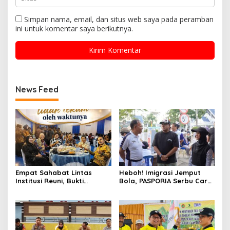
Simpan nama, email, dan situs web saya pada peramban
ini untuk komentar saya berikutnya.
News Feed
Empat Sahabat Lintas
Heboh! Imigrasi Jemput
Institusi Reuni, Bukti
Bola, PASPORIA Serbu Car
Persahabatan yang Terjalin
Free Day Sidrap, Puluhan
Sejak Mengabdi di Soppeng
Warga Antre Nikmati
Layanan Paspor Akhir
Pekan