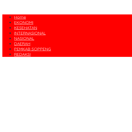
Home
EKONOMI
KESEHATAN
INTERNASIONAL
NASIONAL
DAERAH
PEMKAB SOPPENG
REDAKSI