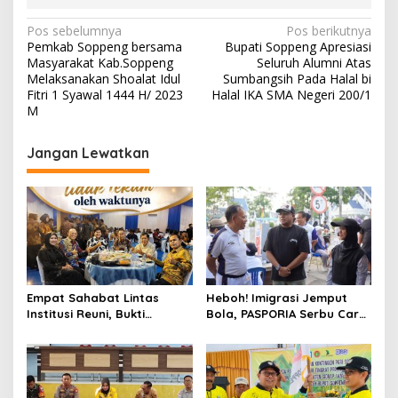
Navigasi
Pos sebelumnya
Pos berikutnya
Pemkab Soppeng bersama
Bupati Soppeng Apresiasi
pos
Masyarakat Kab.Soppeng
Seluruh Alumni Atas
Melaksanakan Shoalat Idul
Sumbangsih Pada Halal bi
Fitri 1 Syawal 1444 H/ 2023
Halal IKA SMA Negeri 200/1
M
Jangan Lewatkan
Empat Sahabat Lintas
Heboh! Imigrasi Jemput
Institusi Reuni, Bukti
Bola, PASPORIA Serbu Car
Persahabatan yang Terjalin
Free Day Sidrap, Puluhan
Sejak Mengabdi di Soppeng
Warga Antre Nikmati
Layanan Paspor Akhir
Pekan