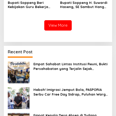
Bupati Soppeng Beri
Bupati Soppeng H. Suwardi
Kebijakan Guru Bekerja
Haseng, SE Sambut Hangat
dari Rumah Saat Libur
Kepulangan Jamaah Haji
Sekolah, Tetap Jalankan
Kloter 21
Tugas ASN
View More
Recent Post
Empat Sahabat Lintas Institusi Reuni, Bukti
Persahabatan yang Terjalin Sejak
Mengabdi di Soppeng
Heboh! Imigrasi Jemput Bola, PASPORIA
Serbu Car Free Day Sidrap, Puluhan Warga
Antre Nikmati Layanan Paspor Akhir Pekan
Empat Kepala Desa Absen di Tudang