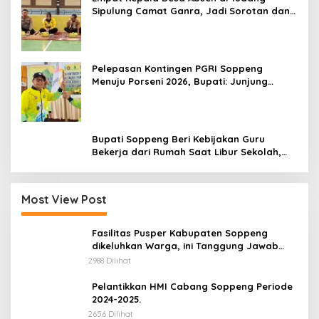
Sipulung Camat Ganra, Jadi Sorotan dan
Tuai Tanda Tanya
Pelepasan Kontingen PGRI Soppeng
Menuju Porseni 2026, Bupati: Junjung
Sportivitas dan Harumkan Nama Bumi
Latemmamala
Bupati Soppeng Beri Kebijakan Guru
Bekerja dari Rumah Saat Libur Sekolah,
Tetap Jalankan Tugas ASN
Most View Post
Fasilitas Pusper Kabupaten Soppeng
dikeluhkan Warga, ini Tanggung Jawab
Siapa.
2988 Dilihat
Pelantikkan HMI Cabang Soppeng Periode
2024-2025.
2656 Dilihat