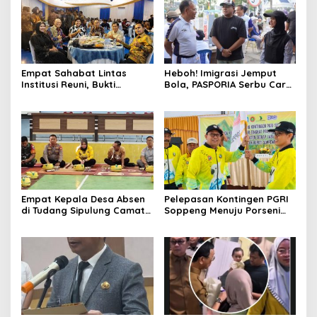
Empat Sahabat Lintas
Heboh! Imigrasi Jemput
Institusi Reuni, Bukti
Bola, PASPORIA Serbu Car
Persahabatan yang Terjalin
Free Day Sidrap, Puluhan
Sejak Mengabdi di Soppeng
Warga Antre Nikmati
Layanan Paspor Akhir
Pekan
Empat Kepala Desa Absen
Pelepasan Kontingen PGRI
di Tudang Sipulung Camat
Soppeng Menuju Porseni
Ganra, Jadi Sorotan dan
2026, Bupati: Junjung
Tuai Tanda Tanya
Sportivitas dan Harumkan
Nama Bumi Latemmamala