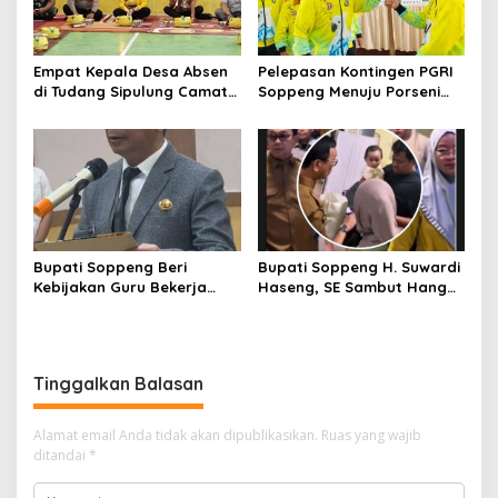
Empat Kepala Desa Absen
Pelepasan Kontingen PGRI
di Tudang Sipulung Camat
Soppeng Menuju Porseni
Ganra, Jadi Sorotan dan
2026, Bupati: Junjung
Tuai Tanda Tanya
Sportivitas dan Harumkan
Nama Bumi Latemmamala
Bupati Soppeng Beri
Bupati Soppeng H. Suwardi
Kebijakan Guru Bekerja
Haseng, SE Sambut Hangat
dari Rumah Saat Libur
Kepulangan Jamaah Haji
Sekolah, Tetap Jalankan
Kloter 21
Tugas ASN
Tinggalkan Balasan
Alamat email Anda tidak akan dipublikasikan.
Ruas yang wajib
ditandai
*