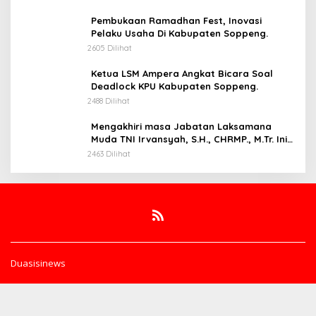
Pembukaan Ramadhan Fest, Inovasi
Pelaku Usaha Di Kabupaten Soppeng.
2605 Dilihat
Ketua LSM Ampera Angkat Bicara Soal
Deadlock KPU Kabupaten Soppeng.
2488 Dilihat
Mengakhiri masa Jabatan Laksamana
Muda TNI Irvansyah, S.H., CHRMP., M.Tr. Ini
Pesannya.
2463 Dilihat
Duasisinews