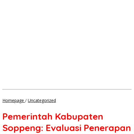
Pemerintah
Homepage
/
Uncategorized
Kabupaten
Soppeng:
Pemerintah Kabupaten
Evaluasi
Penerapan
Soppeng: Evaluasi Penerapan
Sistem