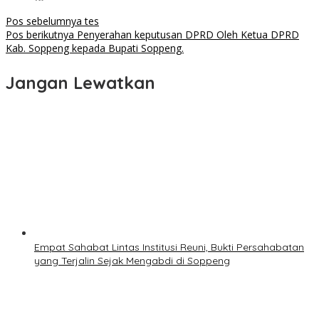
Navigasi
Pos sebelumnya
tes
Pos berikutnya
Penyerahan keputusan DPRD Oleh Ketua DPRD
pos
Kab. Soppeng kepada Bupati Soppeng.
Jangan Lewatkan
Empat Sahabat Lintas Institusi Reuni, Bukti Persahabatan
yang Terjalin Sejak Mengabdi di Soppeng