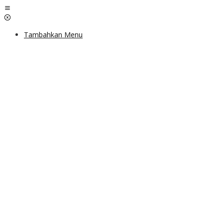
Lewati
ke
konten
Tambahkan Menu