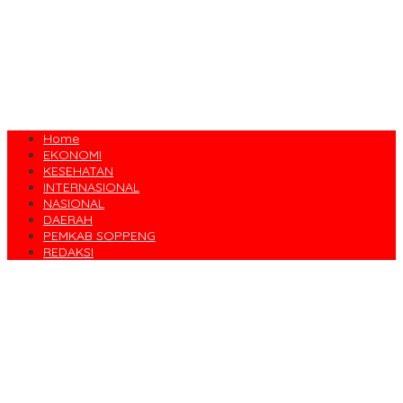
Home
EKONOMI
KESEHATAN
INTERNASIONAL
NASIONAL
DAERAH
PEMKAB SOPPENG
REDAKSI