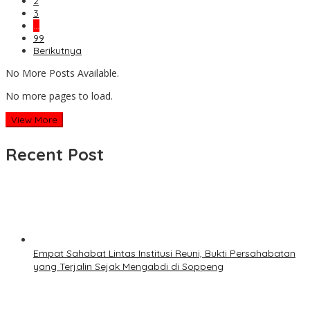
2
3
…
99
Berikutnya
No More Posts Available.
No more pages to load.
View More
Recent Post
Empat Sahabat Lintas Institusi Reuni, Bukti Persahabatan
yang Terjalin Sejak Mengabdi di Soppeng