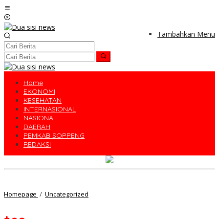
Lewati
ke
konten
Tambahkan Menu
Home
EKONOMI
KESEHATAN
INTERNASIONAL
NASIONAL
DAERAH
PEMKAB SOPPENG
REDAKSI
tes
Homepage
/
Uncategorized