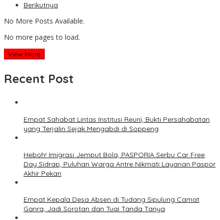
Berikutnya
No More Posts Available.
No more pages to load.
View More
Recent Post
Empat Sahabat Lintas Institusi Reuni, Bukti Persahabatan
yang Terjalin Sejak Mengabdi di Soppeng
Heboh! Imigrasi Jemput Bola, PASPORIA Serbu Car Free
Day Sidrap, Puluhan Warga Antre Nikmati Layanan Paspor
Akhir Pekan
Empat Kepala Desa Absen di Tudang Sipulung Camat
Ganra, Jadi Sorotan dan Tuai Tanda Tanya