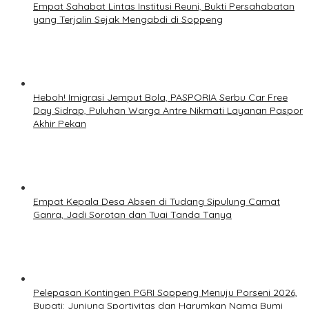
Empat Sahabat Lintas Institusi Reuni, Bukti Persahabatan
yang Terjalin Sejak Mengabdi di Soppeng
Heboh! Imigrasi Jemput Bola, PASPORIA Serbu Car Free
Day Sidrap, Puluhan Warga Antre Nikmati Layanan Paspor
Akhir Pekan
Empat Kepala Desa Absen di Tudang Sipulung Camat
Ganra, Jadi Sorotan dan Tuai Tanda Tanya
Pelepasan Kontingen PGRI Soppeng Menuju Porseni 2026,
Bupati: Junjung Sportivitas dan Harumkan Nama Bumi