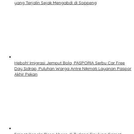
yang Terjalin Sejak Mengabdi di Soppeng
Heboh! Imigrasi Jemput Bola, PASPORIA Serbu Car Free
Day Sidrap, Puluhan Warga Antre Nikmati Layanan Paspor
Akhir Pekan