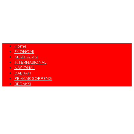
Home
EKONOMI
KESEHATAN
INTERNASIONAL
NASIONAL
DAERAH
PEMKAB SOPPENG
REDAKSI