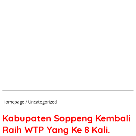
Kabupaten
Homepage
/
Uncategorized
Soppeng
Kembali
Kabupaten Soppeng Kembali
Raih
WTP
Raih WTP Yang Ke 8 Kali.
Yang