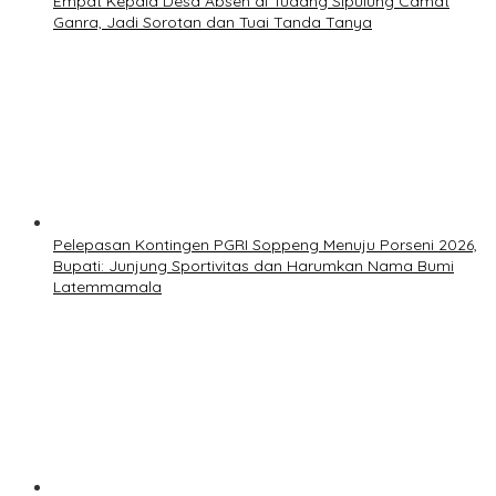
Empat Kepala Desa Absen di Tudang Sipulung Camat
Ganra, Jadi Sorotan dan Tuai Tanda Tanya
Pelepasan Kontingen PGRI Soppeng Menuju Porseni 2026,
Bupati: Junjung Sportivitas dan Harumkan Nama Bumi
Latemmamala