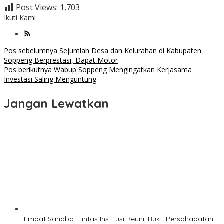
Post Views:
1,703
Ikuti Kami
Navigasi
Pos sebelumnya
Sejumlah Desa dan Kelurahan di Kabupaten
Soppeng Berprestasi, Dapat Motor
pos
Pos berikutnya
Wabup Soppeng Mengingatkan Kerjasama
Investasi Saling Menguntung
Jangan Lewatkan
Empat Sahabat Lintas Institusi Reuni, Bukti Persahabatan