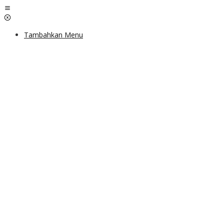
Lewati
ke
konten
Tambahkan Menu