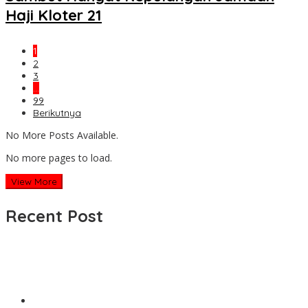
Haji Kloter 21
1
2
3
…
99
Berikutnya
No More Posts Available.
No more pages to load.
View More
Recent Post