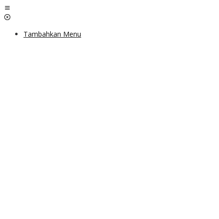
Lewati
ke
konten
Tambahkan Menu