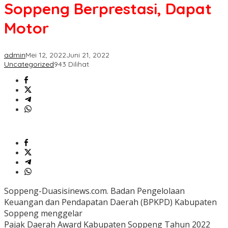
Soppeng
Soppeng Berprestasi, Dapat
Berprestasi,
Dapat
Motor
Motor
admin
Mei 12, 2022
Juni 21, 2022
Uncategorized
943 Dilihat
Soppeng-Duasisinews.com. Badan Pengelolaan
Keuangan dan Pendapatan Daerah (BPKPD) Kabupaten
Soppeng menggelar
Pajak Daerah Award Kabupaten Soppeng Tahun 2022