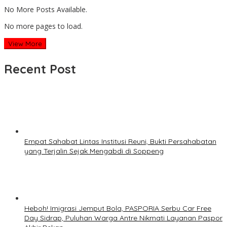
No More Posts Available.
No more pages to load.
View More
Recent Post
Empat Sahabat Lintas Institusi Reuni, Bukti Persahabatan
yang Terjalin Sejak Mengabdi di Soppeng
Heboh! Imigrasi Jemput Bola, PASPORIA Serbu Car Free
Day Sidrap, Puluhan Warga Antre Nikmati Layanan Paspor