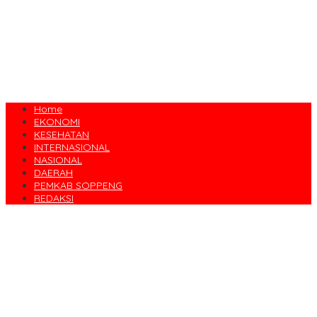
Home
EKONOMI
KESEHATAN
INTERNASIONAL
NASIONAL
DAERAH
PEMKAB SOPPENG
REDAKSI