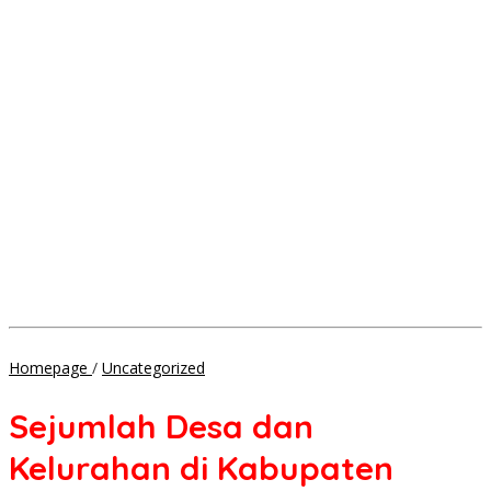
Sejumlah
Homepage
/
Uncategorized
Desa
dan
Sejumlah Desa dan
Kelurahan
di
Kelurahan di Kabupaten
Kabupaten