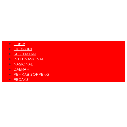
Home
EKONOMI
KESEHATAN
INTERNASIONAL
NASIONAL
DAERAH
PEMKAB SOPPENG
REDAKSI