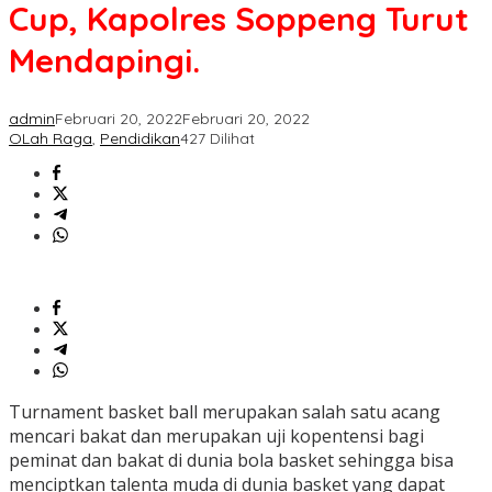
Bupati
Cup, Kapolres Soppeng Turut
Cup,
Kapolres
Mendapingi.
Soppeng
Turut
Mendapingi.
admin
Februari 20, 2022
Februari 20, 2022
OLah Raga
,
Pendidikan
427 Dilihat
Turnament basket ball merupakan salah satu acang
mencari bakat dan merupakan uji kopentensi bagi
peminat dan bakat di dunia bola basket sehingga bisa
menciptkan talenta muda di dunia basket yang dapat