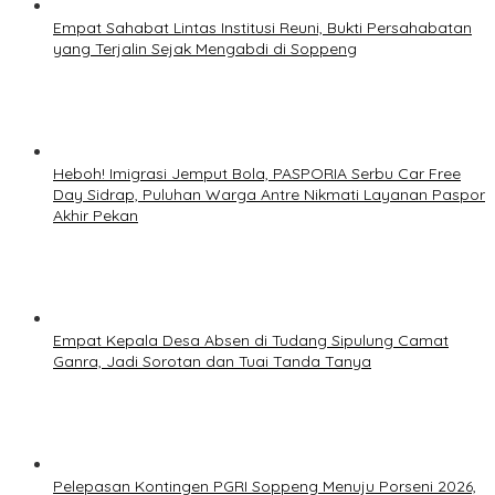
Empat Sahabat Lintas Institusi Reuni, Bukti Persahabatan
yang Terjalin Sejak Mengabdi di Soppeng
Heboh! Imigrasi Jemput Bola, PASPORIA Serbu Car Free
Day Sidrap, Puluhan Warga Antre Nikmati Layanan Paspor
Akhir Pekan
Empat Kepala Desa Absen di Tudang Sipulung Camat
Ganra, Jadi Sorotan dan Tuai Tanda Tanya
Pelepasan Kontingen PGRI Soppeng Menuju Porseni 2026,