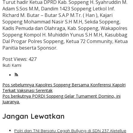
Turut hadir Ketua DPRD Kab. Soppeng H. Syahruddin M.
Adam S.Sos M.M, Dandim 1423 Soppeng Letkol Inf.
Richard M. Butar – Butar S.A.P M.Tr. ( Han ), Kajari
Soppeng Mohammad Nasir S.H M.H, Sekda Soppeng,
Kadis Pemuda dan Olahraga, Kab. Soppeng, Wakapolres
Soppeng Kompol H. Muhiddin Yunus S.H M.H, Kasubbag
Dal Progar Polres Soppeng, Ketua 72 Community, Ketua
Panitia beserta Sponsor.
Post Views:
427
Ikuti Kami
Navigasi
Pos sebelumnya
Kapolres Soppeng Bersama Konferensi Kapolri
Terkait Vaksinasi Serentak
pos
Pos berikutnya
PORDI Soppeng Gelar Turnament Domino, ini
Juaranya.
Jangan Lewatkan
Polri dan TNI Bersatu Cegah Bullying di SDN 237 Aletellue