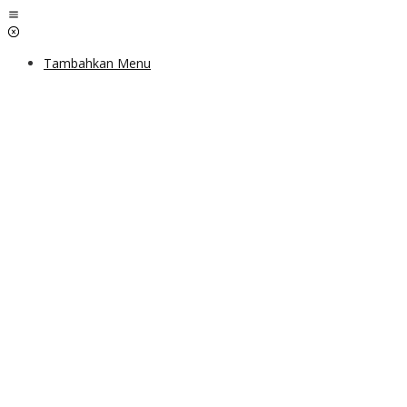
Lewati
ke
konten
Tambahkan Menu