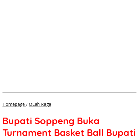
Bupati
Homepage
/
OLah Raga
Soppeng
Buka
Bupati Soppeng Buka
Turnament
Basket
Turnament Basket Ball Bupati
Ball