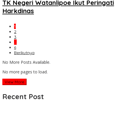
TK Negeri Watanlipoe Ikut Peringati
Harkdinas
1
2
3
…
6
Berikutnya
No More Posts Available.
No more pages to load.
View More
Recent Post