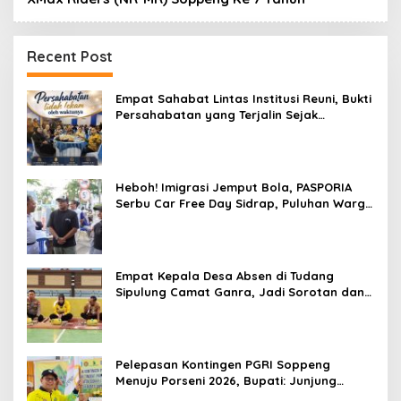
Recent Post
Empat Sahabat Lintas Institusi Reuni, Bukti
Persahabatan yang Terjalin Sejak
Mengabdi di Soppeng
Heboh! Imigrasi Jemput Bola, PASPORIA
Serbu Car Free Day Sidrap, Puluhan Warga
Antre Nikmati Layanan Paspor Akhir Pekan
Empat Kepala Desa Absen di Tudang
Sipulung Camat Ganra, Jadi Sorotan dan
Tuai Tanda Tanya
Pelepasan Kontingen PGRI Soppeng
Menuju Porseni 2026, Bupati: Junjung
Sportivitas dan Harumkan Nama Bumi