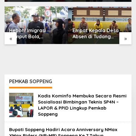
Heboh! Imigrasi
Empat Kepala Desa
Jemput Bola,
Absen di Tudang
«
»
PASPORIA Serbu Car
Sipulung Camat Ganra,
Free Day Sidrap,
Jadi Sorotan dan Tuai
Puluhan Warga Antre
Tanda Tanya
Nikmati Layanan
Paspor Akhir Pekan
PEMKAB SOPPENG
Kadis Kominfo Membuka Secara Resmi
Sosialisasi Bimbingan Teknis SP4N –
LAPOR & PPID Lingkup Pemkab
Soppeng
Bupati Soppeng Hadiri Acara Anniversary NMax
XMax Riders (NR-MR) Soppeng Ke 7 Tahun