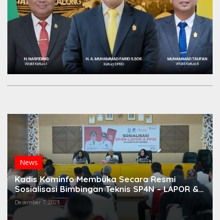
News
Kadis Kominfo Membuka Secara Resmi
Sosialisasi Bimbingan Teknis SP4N – LAPOR &
PPID Lingkup Pemkab Soppeng
Desember 7, 2023