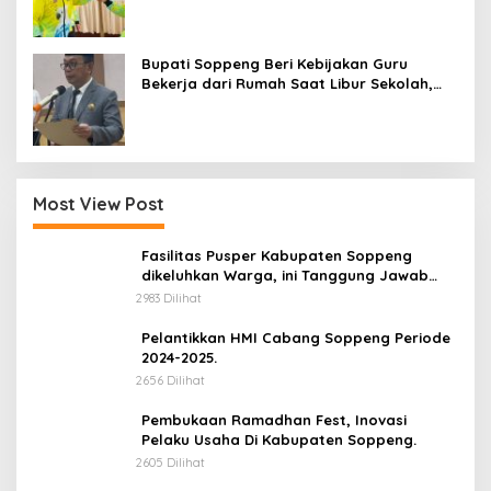
Latemmamala
Bupati Soppeng Beri Kebijakan Guru
Bekerja dari Rumah Saat Libur Sekolah,
Tetap Jalankan Tugas ASN
Most View Post
Fasilitas Pusper Kabupaten Soppeng
dikeluhkan Warga, ini Tanggung Jawab
Siapa.
2983 Dilihat
Pelantikkan HMI Cabang Soppeng Periode
2024-2025.
2656 Dilihat
Pembukaan Ramadhan Fest, Inovasi
Pelaku Usaha Di Kabupaten Soppeng.
2605 Dilihat