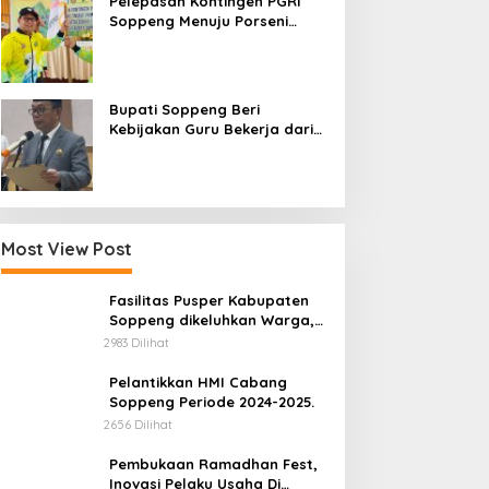
Pelepasan Kontingen PGRI
Soppeng Menuju Porseni
2026, Bupati: Junjung
Sportivitas dan Harumkan
Nama Bumi Latemmamala
Bupati Soppeng Beri
Kebijakan Guru Bekerja dari
Rumah Saat Libur Sekolah,
Tetap Jalankan Tugas ASN
Most View Post
Fasilitas Pusper Kabupaten
Soppeng dikeluhkan Warga,
upati Soppeng Beri
Empat Sahabat Lintas
ini Tanggung Jawab Siapa.
2983 Dilihat
ebijakan Guru Bekerja
Institusi Reuni, Bukti
ari Rumah Saat Libur
Persahabatan yang Terjalin
Pelantikkan HMI Cabang
ekolah, Tetap Jalankan
Sejak Mengabdi di
Soppeng Periode 2024-2025.
ugas ASN
Soppeng
2656 Dilihat
Pembukaan Ramadhan Fest,
Inovasi Pelaku Usaha Di