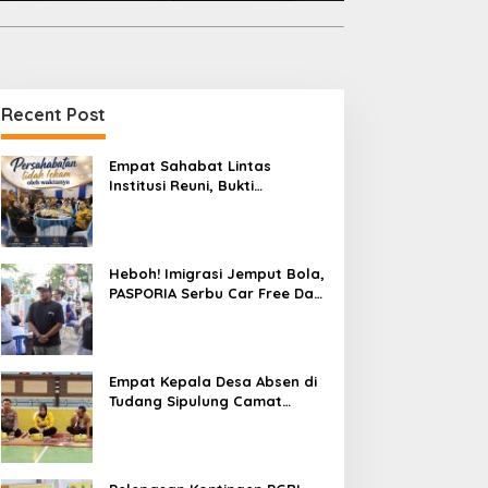
Recent Post
Empat Sahabat Lintas
Institusi Reuni, Bukti
Persahabatan yang Terjalin
Sejak Mengabdi di Soppeng
Heboh! Imigrasi Jemput Bola,
PASPORIA Serbu Car Free Day
Sidrap, Puluhan Warga Antre
Nikmati Layanan Paspor Akhir
Pekan
Empat Kepala Desa Absen di
Tudang Sipulung Camat
Ganra, Jadi Sorotan dan Tuai
Tanda Tanya