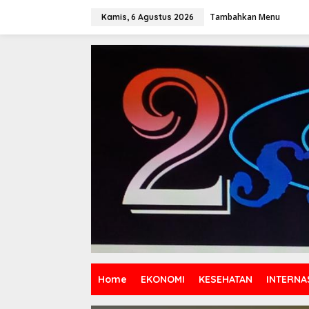
Lewati
ke
Tambahkan Menu
Kamis, 6 Agustus 2026
konten
Home
EKONOMI
KESEHATAN
INTERNA