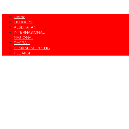
Home
EKONOMI
KESEHATAN
INTERNASIONAL
NASIONAL
DAERAH
PEMKAB SOPPENG
REDAKSI