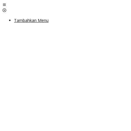
Lewati
ke
konten
Tambahkan Menu