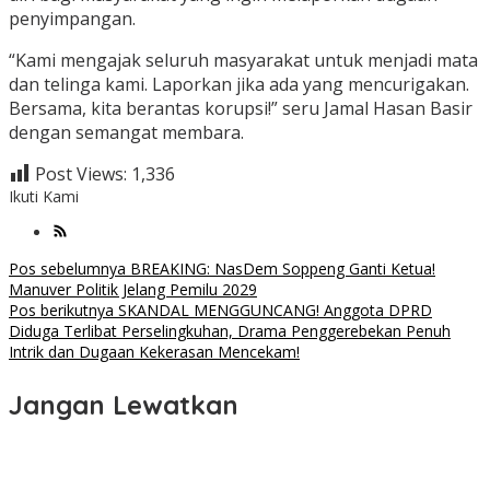
penyimpangan.
“Kami mengajak seluruh masyarakat untuk menjadi mata
dan telinga kami. Laporkan jika ada yang mencurigakan.
Bersama, kita berantas korupsi!” seru Jamal Hasan Basir
dengan semangat membara.
Post Views:
1,336
Ikuti Kami
Navigasi
Pos sebelumnya
BREAKING: NasDem Soppeng Ganti Ketua!
Manuver Politik Jelang Pemilu 2029
pos
Pos berikutnya
SKANDAL MENGGUNCANG! Anggota DPRD
Diduga Terlibat Perselingkuhan, Drama Penggerebekan Penuh
Intrik dan Dugaan Kekerasan Mencekam!
Jangan Lewatkan