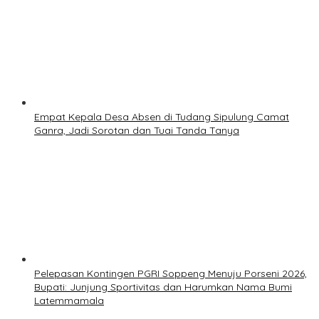
Empat Kepala Desa Absen di Tudang Sipulung Camat
Ganra, Jadi Sorotan dan Tuai Tanda Tanya
Pelepasan Kontingen PGRI Soppeng Menuju Porseni 2026,
Bupati: Junjung Sportivitas dan Harumkan Nama Bumi
Latemmamala