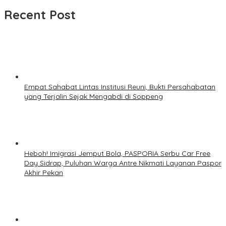
Recent Post
Empat Sahabat Lintas Institusi Reuni, Bukti Persahabatan
yang Terjalin Sejak Mengabdi di Soppeng
Heboh! Imigrasi Jemput Bola, PASPORIA Serbu Car Free
Day Sidrap, Puluhan Warga Antre Nikmati Layanan Paspor
Akhir Pekan