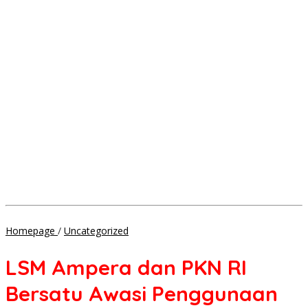
LSM
Homepage
/
Uncategorized
Ampera
dan
LSM Ampera dan PKN RI
PKN
RI
Bersatu Awasi Penggunaan
Bersatu