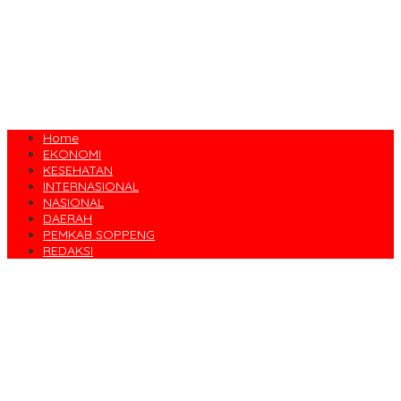
Home
EKONOMI
KESEHATAN
INTERNASIONAL
NASIONAL
DAERAH
PEMKAB SOPPENG
REDAKSI