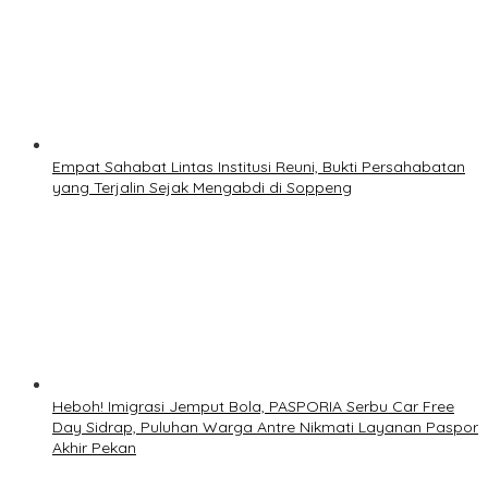
Empat Sahabat Lintas Institusi Reuni, Bukti Persahabatan
yang Terjalin Sejak Mengabdi di Soppeng
Heboh! Imigrasi Jemput Bola, PASPORIA Serbu Car Free
Day Sidrap, Puluhan Warga Antre Nikmati Layanan Paspor
Akhir Pekan