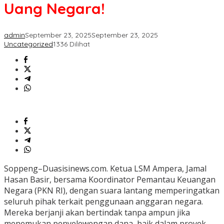
Awasi
Uang Negara!
Penggunaan
Uang
Negara!
admin
September 23, 2025
September 23, 2025
Uncategorized
1336 Dilihat
Soppeng–Duasisinews.com. Ketua LSM Ampera, Jamal
Hasan Basir, bersama Koordinator Pemantau Keuangan
Negara (PKN RI), dengan suara lantang memperingatkan
seluruh pihak terkait penggunaan anggaran negara.
Mereka berjanji akan bertindak tanpa ampun jika
menemukan penyelewengan dana, baik dalam proyek