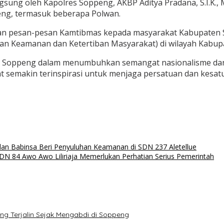
sung oleh Kapolres Soppeng, AKBP Aditya Pradana, S.I.K., 
eng, termasuk beberapa Polwan.
an pesan-pesan Kamtibmas kepada masyarakat Kabupaten S
n Keamanan dan Ketertiban Masyarakat) di wilayah Kabup
es Soppeng dalam menumbuhkan semangat nasionalisme dan 
semakin terinspirasi untuk menjaga persatuan dan kesatua
dan Babinsa Beri Penyuluhan Keamanan di SDN 237 Aletellue
 SDN 84 Awo Awo Liliriaja Memerlukan Perhatian Serius Pemerintah
ang Terjalin Sejak Mengabdi di Soppeng