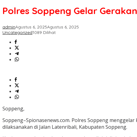
Gelar
Polres Soppeng Gelar Gerakan 
Gerakan
Sulsel
Merah
admin
Agustus 6, 2025
Agustus 6, 2025
Putih,
Uncategorized
1089 Dilihat
Bagikan
Bendera
di
Jalan
Latenribali
Soppeng,
Soppeng–Spionasenews.com. Polres Soppeng menggelar kegi
dilaksanakan di Jalan Latenribali, Kabupaten Soppeng.