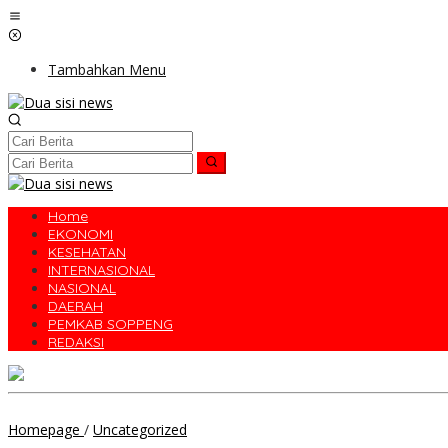
Lewati
ke
konten
Tambahkan Menu
Home
EKONOMI
KESEHATAN
INTERNASIONAL
NASIONAL
DAERAH
PEMKAB SOPPENG
REDAKSI
Polres
Homepage
/
Uncategorized
Soppeng