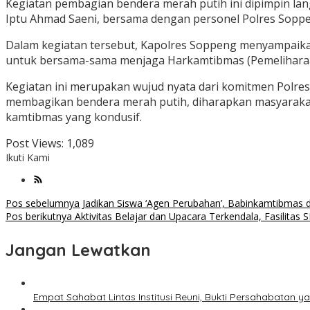
Kegiatan pembagian bendera merah putih ini dipimpin lang
Iptu Ahmad Saeni, bersama dengan personel Polres Sopp
Dalam kegiatan tersebut, Kapolres Soppeng menyampaik
untuk bersama-sama menjaga Harkamtibmas (Pemeliharaa
Kegiatan ini merupakan wujud nyata dari komitmen Polr
membagikan bendera merah putih, diharapkan masyarakat 
kamtibmas yang kondusif.
Post Views:
1,089
Ikuti Kami
Navigasi
Pos sebelumnya
Jadikan Siswa ‘Agen Perubahan’, Babinkamtibmas 
Pos berikutnya
Aktivitas Belajar dan Upacara Terkendala, Fasilitas
pos
Jangan Lewatkan
Empat Sahabat Lintas Institusi Reuni, Bukti Persahabatan y