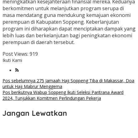
meningkatkan kesejahteraan finansial mereka. Keduanya
berkomitmen untuk melanjutkan program serupa di
masa mendatang guna mendukung kemajuan ekonomi
perempuan di Kabupaten Soppeng. Keberlanjutan
program ini diharapkan dapat menciptakan dampak yang
lebih luas dan berkelanjutan bagi peningkatan ekonomi
perempuan di daerah tersebut.
Post Views:
919
Ikuti Kami
Navigasi
Pos sebelumnya
275 Jamaah Haji Soppeng Tiba di Makassar, Doa
untuk Haji Mabrur Menggema
pos
Pos berikutnya
Wabup Soppeng Ikuti Seleksi Paritrana Award
2024, Tunjukkan Komitmen Perlindungan Pekerja
Jangan Lewatkan