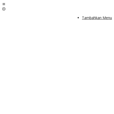
Lewati
ke
konten
Tambahkan Menu