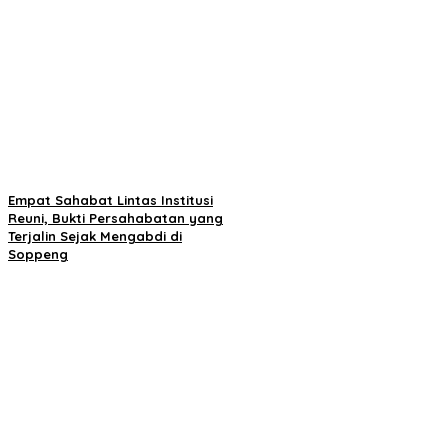
Empat Sahabat Lintas Institusi
Reuni, Bukti Persahabatan yang
Terjalin Sejak Mengabdi di
Soppeng