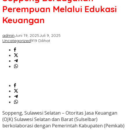
Perempuan
Perempuan Melalui Edukasi
Melalui
Edukasi
Keuangan
Keuangan
admin
Juni 19, 2025
Juli 9, 2025
Uncategorized
919 Dilihat
Soppeng, Sulawesi Selatan – Otoritas Jasa Keuangan
(OJK) Sulawesi Selatan dan Barat (Sulselbar)
berkolaborasi dengan Pemerintah Kabupaten (Pemkab)