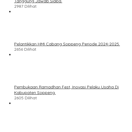
Tanggung Jawab Siapa.
2987 Dilihat
Pelantikkan HMI Cabang Soppeng Periode 2024-2025.
2656 Dilihat
Pembukaan Ramadhan Fest, Inovasi Pelaku Usaha Di
Kabupaten Soppeng.
2605 Dilihat