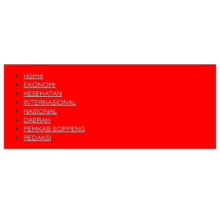
Home
EKONOMI
KESEHATAN
INTERNASIONAL
NASIONAL
DAERAH
PEMKAB SOPPENG
REDAKSI