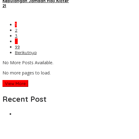
Kepulangan Jamaah Haji Kloter
21
1
2
3
…
99
Berikutnya
No More Posts Available.
No more pages to load.
View More
Recent Post