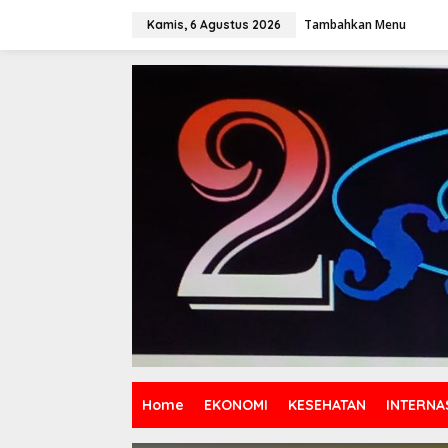
Lewati
ke
Tambahkan Menu
Kamis, 6 Agustus 2026
konten
Home
EKONOMI
KESEHATAN
INTERNA