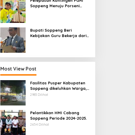
Pelepasan Kontingen PGRI
Soppeng Menuju Porseni
2026, Bupati: Junjung
Sportivitas dan Harumkan
Nama Bumi Latemmamala
Bupati Soppeng Beri
Kebijakan Guru Bekerja dari
Rumah Saat Libur Sekolah,
Tetap Jalankan Tugas ASN
Most View Post
Fasilitas Pusper Kabupaten
Soppeng dikeluhkan Warga,
ini Tanggung Jawab Siapa.
2983 Dilihat
Pelantikkan HMI Cabang
Soppeng Periode 2024-2025.
2654 Dilihat