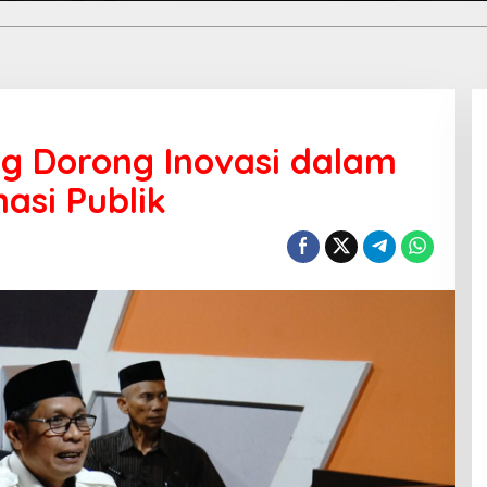
g Dorong Inovasi dalam
asi Publik