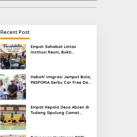
Recent Post
Empat Sahabat Lintas
Institusi Reuni, Bukti
Persahabatan yang Terjalin
Sejak Mengabdi di Soppeng
Heboh! Imigrasi Jemput Bola,
PASPORIA Serbu Car Free Day
Sidrap, Puluhan Warga Antre
Nikmati Layanan Paspor Akhir
Pekan
Empat Kepala Desa Absen di
Tudang Sipulung Camat
Ganra, Jadi Sorotan dan Tuai
Tanda Tanya