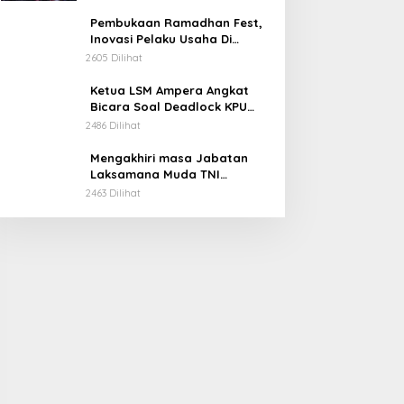
Pembukaan Ramadhan Fest,
Inovasi Pelaku Usaha Di
Kabupaten Soppeng.
2605 Dilihat
Ketua LSM Ampera Angkat
Bicara Soal Deadlock KPU
Kabupaten Soppeng.
2486 Dilihat
Mengakhiri masa Jabatan
Laksamana Muda TNI
Irvansyah, S.H., CHRMP., M.Tr.
2463 Dilihat
Ini Pesannya.